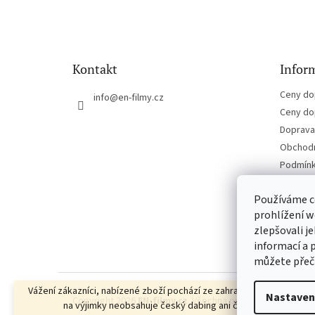
á
p
a
t
Kontakt
Inform
í
Ceny do
info
@
en-filmy.cz
Ceny do
Doprava 
Obchodn
Podmínk
Kontakt
Používáme c
prohlížení w
zlepšovali j
informací a 
můžete přeč
Vážení zákazníci, nabízené zboží pochází ze zahraniční distribuce, a
Nastaven
Copyright 2026
EN-filmy.cz
. Všechna práva vyhrazena.
Up
na výjimky neobsahuje český dabing ani české titulky.