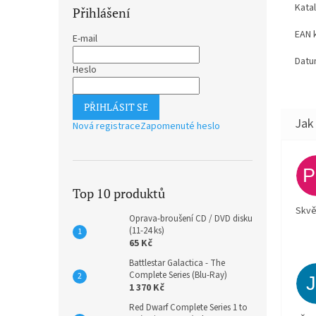
Kata
Přihlášení
EAN 
E-mail
Datu
Heslo
PŘIHLÁSIT SE
Nová registrace
Zapomenuté heslo
Top 10 produktů
Skvě
Oprava-broušení CD / DVD disku
(11-24 ks)
65 Kč
Battlestar Galactica - The
Complete Series (Blu-Ray)
1 370 Kč
Red Dwarf Complete Series 1 to