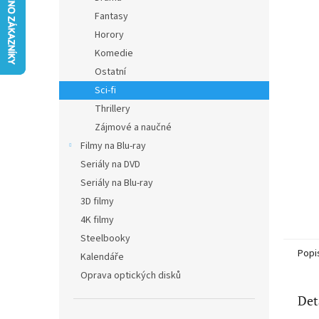
n
Fantasy
e
Horory
l
Komedie
Ostatní
Sci-fi
Thrillery
Zájmové a naučné
Filmy na Blu-ray
Seriály na DVD
Seriály na Blu-ray
3D filmy
4K filmy
Steelbooky
Popi
Kalendáře
Oprava optických disků
Det