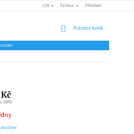
CZK
Čeština
DOPRAVA DO EU / INTERNATIONAL SHIPPING
Přihlášení
OBCHODNÍ PODMÍNKY
NÁKUPNÍ
Prázdný košík
KOŠÍK
Kontakt
 Kč
ez DPH
týdny
 doručení