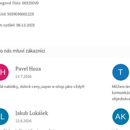
logové číslo: 00325DVD
kód: 5039036001229
m vydání: 08-12-2025
Pavel Hoza
PH
T
Hodnocení obchodu je 5 z 5 hvězdiček.
13.7.2026
lé nabídky, dobré ceny,super e-shop jako vždy!!!
Môžem len 
komunikác
objednáva
Jakub Lukášek
JL
AK
Hodnocení obchodu je 5 z 5 hvězdiček.
22.6.2026