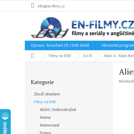
Přejít
info@en-filmy.cz
na
obsah
Oprava - broušení CD / DVD disků
Věrnostní progra
Domů
Filmy na DVD
Sci-fi
Alien 4 - Alien R
P
Alie
o
Přeskočit
s
Průměr
Kategorie
Neohod
kategorie
t
hodnoce
r
produkt
Zboží skladem
a
je
Filmy na DVD
n
0,0
z
Akční / Dobrodružné
n
5
í
Anime
hvězdič
p
Animované
a
Drama