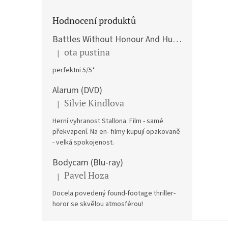
Hodnocení produktů
Battles Without Honour And Humanity / Yakuza Graveyad / Street Mobster DVD
ota pustina
|
Hodnocení produktu je 5 z 5 hvězdiček.
perfektni 5/5*
Alarum (DVD)
Silvie Kindlova
|
Hodnocení produktu je 5 z 5 hvězdiček.
Herní vyhranost Stallona. Film - samé
překvapení. Na en- filmy kupují opakovaně
- velká spokojenost.
Bodycam (Blu-ray)
Pavel Hoza
|
Hodnocení produktu je 5 z 5 hvězdiček.
Docela povedený found-footage thriller-
horor se skvělou atmosférou!
Z