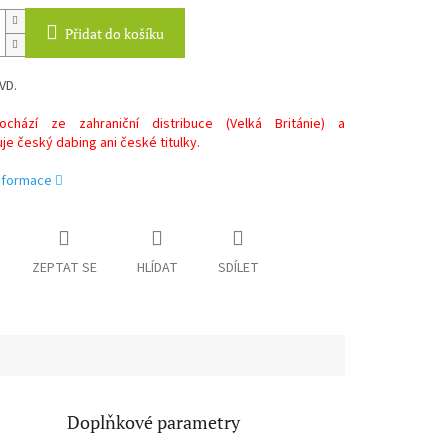
Přidat do košíku
VD.
chází ze zahraniční distribuce (Velká Británie) a
e český dabing ani české titulky.
informace
ZEPTAT SE
HLÍDAT
SDÍLET
Doplňkové parametry