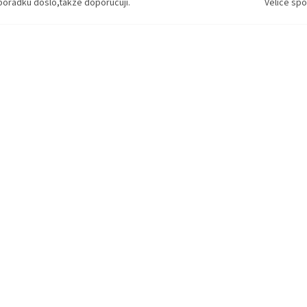
pořádku došlo,takže doporučuji.
Velice spo