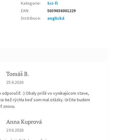
Kategorie
:
Sci-fi
EAN
:
5039036001229
Distribuce
:
anglická
Tomáš B.
Hodnocení obchodu je 5 z 5 hvězdiček.
25.6.2026
odporučiť. :) Obaly prišli vo vynikajúcom stave,
ia tiež rýchla keď som mal otázky. Určite budem
ť znovu.
Anna Kuprová
Hodnocení obchodu je 5 z 5 hvězdiček.
19.6.2026