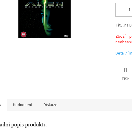
Titul na D
Zboží po
neobsahuj
Detailní 
TISK
s
Hodnocení
Diskuze
ailní popis produktu