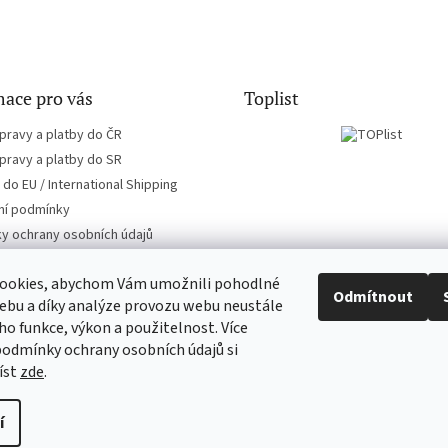
ace pro vás
Toplist
pravy a platby do ČR
pravy a platby do SR
do EU / International Shipping
í podmínky
y ochrany osobních údajů
ookies, abychom Vám umožnili pohodlné
Odmítnout
ebu a díky analýze provozu webu neustále
eho funkce, výkon a použitelnost. Více
CD-Soundtrack.cz
CD-hudba.cz
podmínky ochrany osobních údajů si
íst
zde
.
 až
í
ravit nastavení cookies