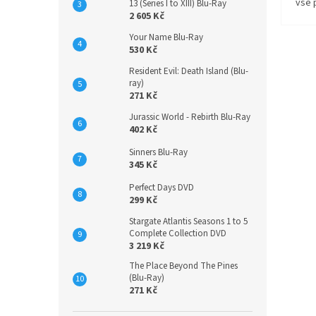
vše 
13 (Series I to XIII) Blu-Ray
2 605 Kč
Your Name Blu-Ray
530 Kč
Resident Evil: Death Island (Blu-
ray)
271 Kč
Jurassic World - Rebirth Blu-Ray
402 Kč
Sinners Blu-Ray
345 Kč
Perfect Days DVD
299 Kč
Stargate Atlantis Seasons 1 to 5
Complete Collection DVD
3 219 Kč
The Place Beyond The Pines
(Blu-Ray)
271 Kč