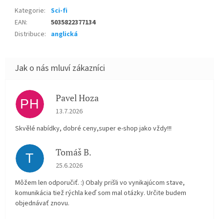
Kategorie
:
Sci-fi
EAN
:
5035822377134
Distribuce
:
anglická
Pavel Hoza
PH
Hodnocení obchodu je 5 z 5 hvězdiček.
13.7.2026
Skvělé nabídky, dobré ceny,super e-shop jako vždy!!!
Tomáš B.
T
Hodnocení obchodu je 5 z 5 hvězdiček.
25.6.2026
Môžem len odporučiť. :) Obaly prišli vo vynikajúcom stave,
komunikácia tiež rýchla keď som mal otázky. Určite budem
objednávať znovu.