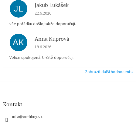
Jakub Lukášek
JL
Hodnocení obchodu je 5 z 5 hvězdiček.
22.6.2026
vše pořádku došlo,takže doporučuji.
Anna Kuprová
AK
Hodnocení obchodu je 5 z 5 hvězdiček.
19.6.2026
Velice spokojená. Určitě doporučuji.
Zobrazit další hodnocení
Z
á
p
a
Kontakt
t
í
info
@
en-filmy.cz