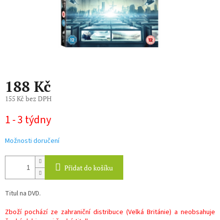
188 Kč
155 Kč bez DPH
Měrná
1 - 3 týdny
cena:
Možnosti doručení
Přidat do košíku
Titul na DVD.
Zboží pochází ze zahraniční distribuce (Velká Británie) a neobsahuje