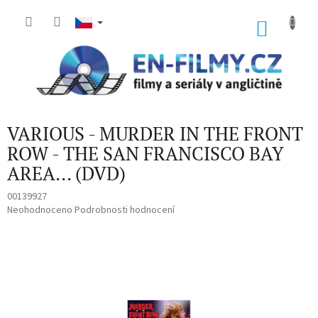
Přejít
na
NÁKU
obsah
KOŠÍK
VARIOUS - MURDER IN THE FRONT
ROW - THE SAN FRANCISCO BAY
AREA... (DVD)
00139927
Průměrné
Neohodnoceno
Podrobnosti hodnocení
hodnocení
produktu
je
0,0
z
5
hvězdiček.