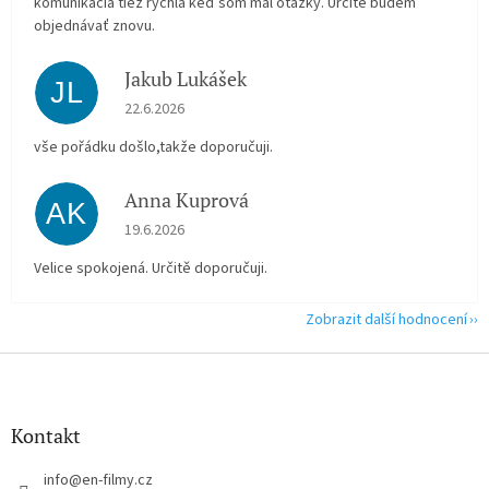
komunikácia tiež rýchla keď som mal otázky. Určite budem
objednávať znovu.
Jakub Lukášek
JL
Hodnocení obchodu je 5 z 5 hvězdiček.
22.6.2026
vše pořádku došlo,takže doporučuji.
Anna Kuprová
AK
Hodnocení obchodu je 5 z 5 hvězdiček.
19.6.2026
Velice spokojená. Určitě doporučuji.
Zobrazit další hodnocení
Z
á
p
a
Kontakt
t
í
info
@
en-filmy.cz