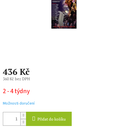
436 Kč
360 Kč bez DPH
Měrná
2 - 4 týdny
cena:
Možnosti doručení
Přidat do košíku