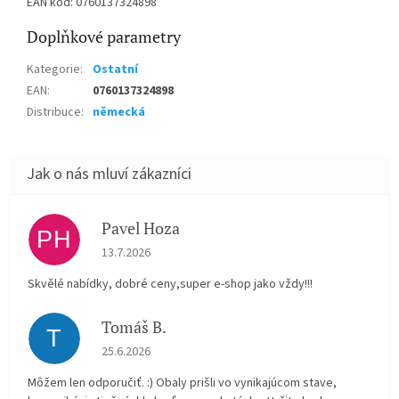
EAN kód: 0760137324898
Doplňkové parametry
Kategorie
:
Ostatní
EAN
:
0760137324898
Distribuce
:
německá
Pavel Hoza
PH
Hodnocení obchodu je 5 z 5 hvězdiček.
13.7.2026
Skvělé nabídky, dobré ceny,super e-shop jako vždy!!!
Tomáš B.
T
Hodnocení obchodu je 5 z 5 hvězdiček.
25.6.2026
Môžem len odporučiť. :) Obaly prišli vo vynikajúcom stave,