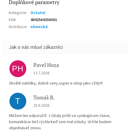
Doplňkové parametry
Kategorie
:
Ostatní
EAN
:
4042564256581
Distribuce
:
německá
Pavel Hoza
PH
Hodnocení obchodu je 5 z 5 hvězdiček.
13.7.2026
Skvělé nabídky, dobré ceny,super e-shop jako vždy!!!
Tomáš B.
T
Hodnocení obchodu je 5 z 5 hvězdiček.
25.6.2026
Môžem len odporučiť. :) Obaly prišli vo vynikajúcom stave,
komunikácia tiež rýchla keď som mal otázky. Určite budem
objednávať znovu.