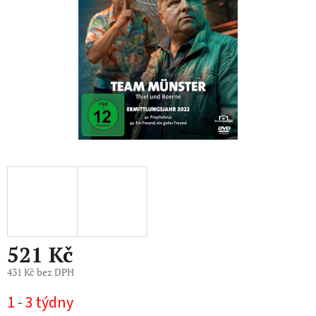
521 Kč
431 Kč bez DPH
Měrná
1 - 3 týdny
cena: