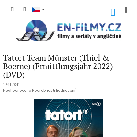
Přejít
na
NÁKU
obsah
KOŠÍK
Tatort Team Münster (Thiel &
Boerne) (Ermittlungsjahr 2022)
(DVD)
12617841
Průměrné
Neohodnoceno
Podrobnosti hodnocení
hodnocení
produktu
je
0,0
z
5
hvězdiček.