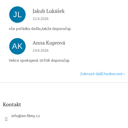
Jakub Lukášek
JL
Hodnocení obchodu je 5 z 5 hvězdiček.
22.6.2026
vše pořádku došlo,takže doporučuji.
Anna Kuprová
AK
Hodnocení obchodu je 5 z 5 hvězdiček.
19.6.2026
Velice spokojená. Určitě doporučuji.
Zobrazit další hodnocení
Z
á
p
a
Kontakt
t
í
info
@
en-filmy.cz