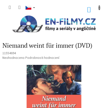
Přejít
na
NÁKU
obsah
KOŠÍK
Niemand weint für immer (DVD)
11554694
Průměrné
Neohodnoceno
Podrobnosti hodnocení
hodnocení
produktu
je
0,0
z
5
hvězdiček.