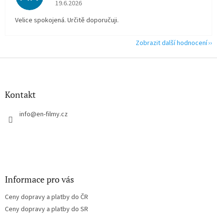
Hodnocení obchodu je 5 z 5 hvězdiček.
19.6.2026
Velice spokojená. Určitě doporučuji.
Zobrazit další hodnocení
Z
á
p
a
Kontakt
t
í
info
@
en-filmy.cz
Informace pro vás
Ceny dopravy a platby do ČR
Ceny dopravy a platby do SR