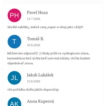
Pavel Hoza
PH
Hodnocení obchodu je 5 z 5 hvězdiček.
13.7.2026
Skvělé nabídky, dobré ceny,super e-shop jako vždy!!!
Tomáš B.
T
Hodnocení obchodu je 5 z 5 hvězdiček.
25.6.2026
Môžem len odporučiť. :) Obaly prišli vo vynikajúcom stave,
komunikácia tiež rýchla keď som mal otázky. Určite budem
objednávať znovu.
Jakub Lukášek
JL
Hodnocení obchodu je 5 z 5 hvězdiček.
22.6.2026
vše pořádku došlo,takže doporučuji.
Anna Kuprová
AK