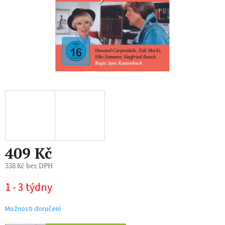
409 Kč
338 Kč bez DPH
Měrná
1 - 3 týdny
cena:
Možnosti doručení