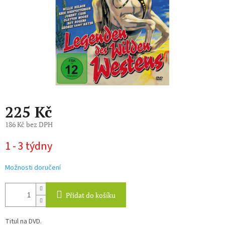
225 Kč
186 Kč bez DPH
Měrná
1 - 3 týdny
cena:
Možnosti doručení
Přidat do košíku
Titul na DVD.