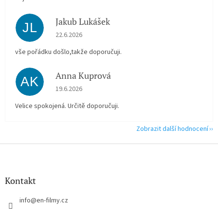
Jakub Lukášek
JL
Hodnocení obchodu je 5 z 5 hvězdiček.
22.6.2026
vše pořádku došlo,takže doporučuji.
Anna Kuprová
AK
Hodnocení obchodu je 5 z 5 hvězdiček.
19.6.2026
Velice spokojená. Určitě doporučuji.
Zobrazit další hodnocení
Z
á
p
a
Kontakt
t
í
info
@
en-filmy.cz