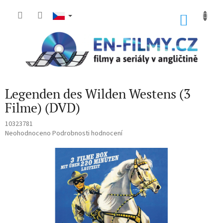
Přejít
na
NÁKU
obsah
KOŠÍK
Legenden des Wilden Westens (3
Filme) (DVD)
10323781
Průměrné
Neohodnoceno
Podrobnosti hodnocení
hodnocení
produktu
je
0,0
z
5
hvězdiček.