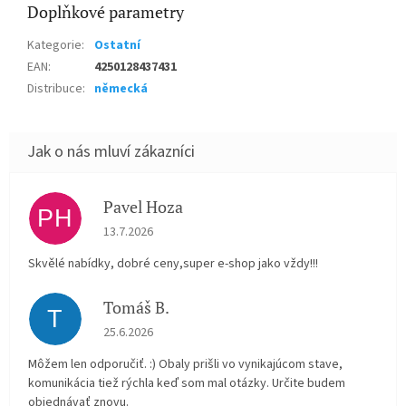
Doplňkové parametry
Kategorie
:
Ostatní
EAN
:
4250128437431
Distribuce
:
německá
Pavel Hoza
PH
Hodnocení obchodu je 5 z 5 hvězdiček.
13.7.2026
Skvělé nabídky, dobré ceny,super e-shop jako vždy!!!
Tomáš B.
T
Hodnocení obchodu je 5 z 5 hvězdiček.
25.6.2026
Môžem len odporučiť. :) Obaly prišli vo vynikajúcom stave,
komunikácia tiež rýchla keď som mal otázky. Určite budem
objednávať znovu.