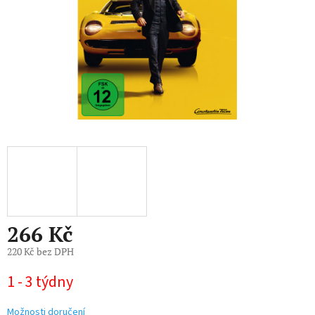
266 Kč
220 Kč bez DPH
Měrná
1 - 3 týdny
cena:
Možnosti doručení