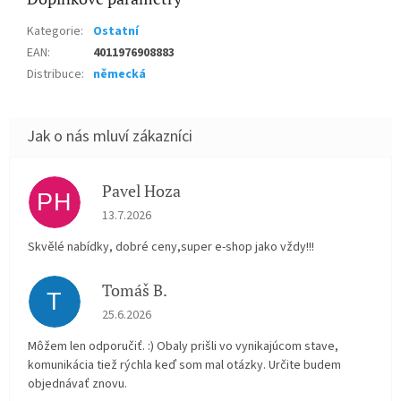
Kategorie
:
Ostatní
EAN
:
4011976908883
Distribuce
:
německá
Pavel Hoza
PH
Hodnocení obchodu je 5 z 5 hvězdiček.
13.7.2026
Skvělé nabídky, dobré ceny,super e-shop jako vždy!!!
Tomáš B.
T
Hodnocení obchodu je 5 z 5 hvězdiček.
25.6.2026
Môžem len odporučiť. :) Obaly prišli vo vynikajúcom stave,
komunikácia tiež rýchla keď som mal otázky. Určite budem
objednávať znovu.