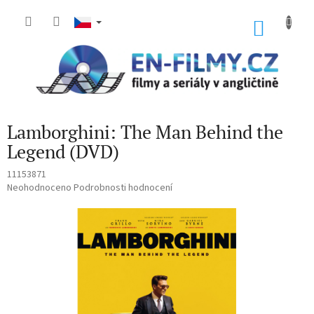
Přejít
na
NÁKU
obsah
KOŠÍK
Lamborghini: The Man Behind the
Legend (DVD)
11153871
Průměrné
Neohodnoceno
Podrobnosti hodnocení
hodnocení
produktu
je
0,0
z
5
hvězdiček.