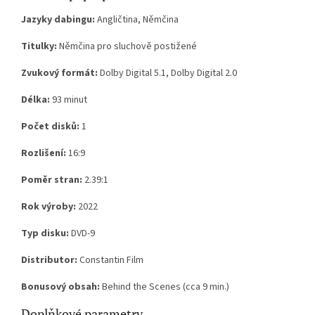
Jazyky dabingu:
Angličtina, Němčina
Titulky:
Němčina pro sluchově postižené
Zvukový formát:
Dolby Digital 5.1, Dolby Digital 2.0
Délka:
93 minut
Počet disků:
1
Rozlišení:
16:9
Poměr stran:
2.39:1
Rok výroby:
2022
Typ disku:
DVD-9
Distributor:
Constantin Film
Bonusový obsah:
Behind the Scenes (cca 9 min.)
Doplňkové parametry