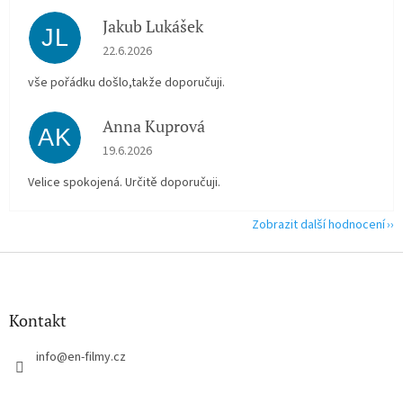
Jakub Lukášek
JL
Hodnocení obchodu je 5 z 5 hvězdiček.
22.6.2026
vše pořádku došlo,takže doporučuji.
Anna Kuprová
AK
Hodnocení obchodu je 5 z 5 hvězdiček.
19.6.2026
Velice spokojená. Určitě doporučuji.
Zobrazit další hodnocení
Z
á
p
a
Kontakt
t
í
info
@
en-filmy.cz