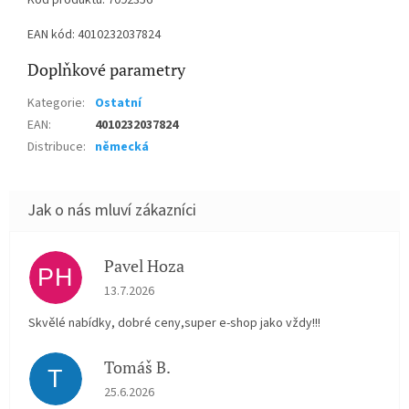
Kód produktu: 7092356
EAN kód: 4010232037824
Doplňkové parametry
Kategorie
:
Ostatní
EAN
:
4010232037824
Distribuce
:
německá
Pavel Hoza
PH
Hodnocení obchodu je 5 z 5 hvězdiček.
13.7.2026
Skvělé nabídky, dobré ceny,super e-shop jako vždy!!!
Tomáš B.
T
Hodnocení obchodu je 5 z 5 hvězdiček.
25.6.2026