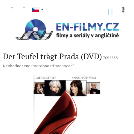
Přejít
na
NÁKU
obsah
KOŠÍK
Der Teufel trägt Prada (DVD)
7092356
Průměrné
Neohodnoceno
Podrobnosti hodnocení
hodnocení
produktu
je
0,0
z
5
hvězdiček.