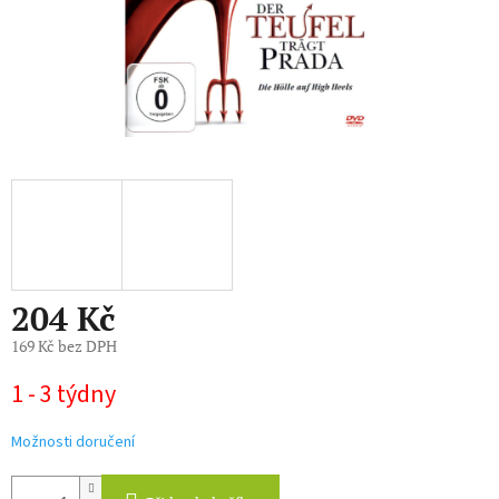
204 Kč
169 Kč bez DPH
Měrná
1 - 3 týdny
cena:
Možnosti doručení