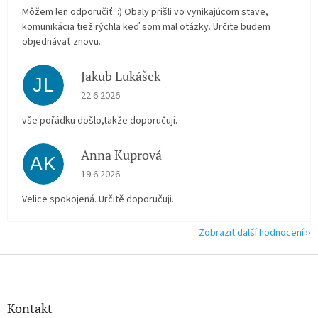
Môžem len odporučiť. :) Obaly prišli vo vynikajúcom stave,
komunikácia tiež rýchla keď som mal otázky. Určite budem
objednávať znovu.
Jakub Lukášek
JL
Hodnocení obchodu je 5 z 5 hvězdiček.
22.6.2026
vše pořádku došlo,takže doporučuji.
Anna Kuprová
AK
Hodnocení obchodu je 5 z 5 hvězdiček.
19.6.2026
Velice spokojená. Určitě doporučuji.
Zobrazit další hodnocení
Z
á
p
a
Kontakt