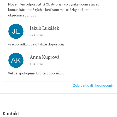
Môžem len odporučiť. :) Obaly prišli vo vynikajúcom stave,
komunikácia tiež rýchla keď som mal otázky. Určite budem
objednávať znovu.
Jakub Lukášek
JL
Hodnocení obchodu je 5 z 5 hvězdiček.
22.6.2026
vše pořádku došlo,takže doporučuji.
Anna Kuprová
AK
Hodnocení obchodu je 5 z 5 hvězdiček.
19.6.2026
Velice spokojená. Určitě doporučuji.
Zobrazit další hodnocení
Z
á
p
a
Kontakt