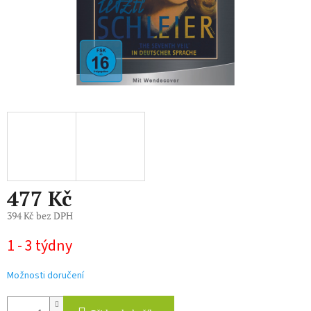
477 Kč
394 Kč bez DPH
Měrná
1 - 3 týdny
cena:
Možnosti doručení