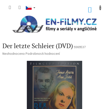
Přejít
na
NÁKU
obsah
KOŠÍK
Der letzte Schleier (DVD)
9369537
Průměrné
Neohodnoceno
Podrobnosti hodnocení
hodnocení
produktu
je
0,0
z
5
hvězdiček.