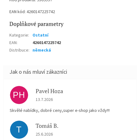
Kód produktu: 9369537
EAN kód: 4260147225742
Doplňkové parametry
Kategorie
:
Ostatní
EAN
:
4260147225742
Distribuce
:
německá
Pavel Hoza
PH
Hodnocení obchodu je 5 z 5 hvězdiček.
13.7.2026
Skvělé nabídky, dobré ceny,super e-shop jako vždy!!!
Tomáš B.
T
Hodnocení obchodu je 5 z 5 hvězdiček.
25.6.2026