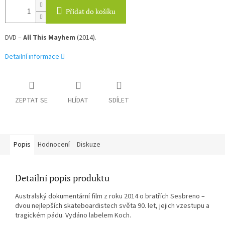
Přidat do košíku
DVD –
All This Mayhem
(2014).
Detailní informace
ZEPTAT SE
HLÍDAT
SDÍLET
Popis
Hodnocení
Diskuze
Detailní popis produktu
Australský dokumentární film z roku 2014 o bratřích Sesbreno –
dvou nejlepších skateboardistech světa 90. let, jejich vzestupu a
tragickém pádu. Vydáno labelem Koch.