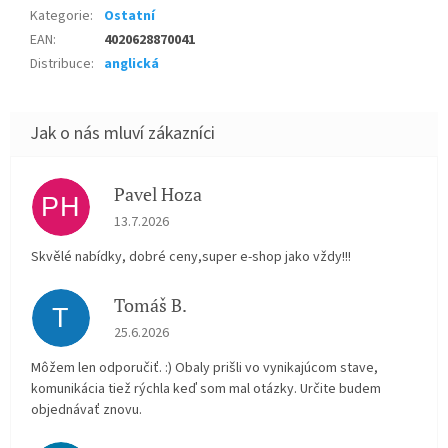
Kategorie
:
Ostatní
EAN
:
4020628870041
Distribuce
:
anglická
Pavel Hoza
PH
Hodnocení obchodu je 5 z 5 hvězdiček.
13.7.2026
Skvělé nabídky, dobré ceny,super e-shop jako vždy!!!
Tomáš B.
T
Hodnocení obchodu je 5 z 5 hvězdiček.
25.6.2026
Môžem len odporučiť. :) Obaly prišli vo vynikajúcom stave,
komunikácia tiež rýchla keď som mal otázky. Určite budem
objednávať znovu.