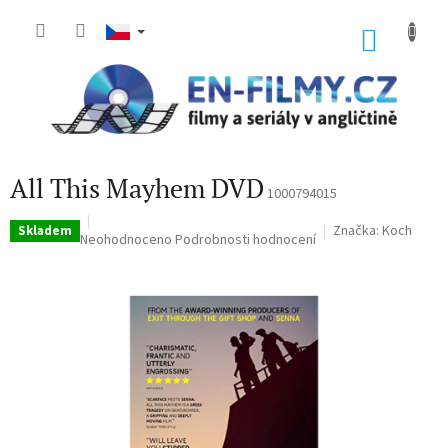
Přejít
na
NÁKU
obsah
KOŠÍK
All This Mayhem DVD
1000794015
Značka:
Koch
Skladem
Průměrné
Neohodnoceno
Podrobnosti hodnocení
hodnocení
produktu
je
0,0
z
5
hvězdiček.