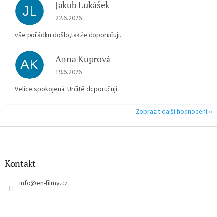
Jakub Lukášek
JL
Hodnocení obchodu je 5 z 5 hvězdiček.
22.6.2026
vše pořádku došlo,takže doporučuji.
Anna Kuprová
AK
Hodnocení obchodu je 5 z 5 hvězdiček.
19.6.2026
Velice spokojená. Určitě doporučuji.
Zobrazit další hodnocení
Z
á
p
a
Kontakt
t
í
info
@
en-filmy.cz