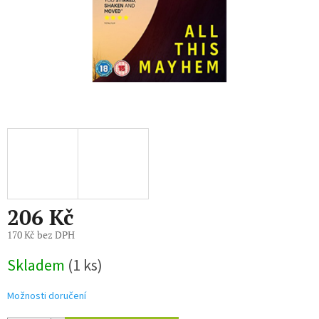
206 Kč
170 Kč bez DPH
Měrná
Skladem
(1 ks)
cena:
Možnosti doručení