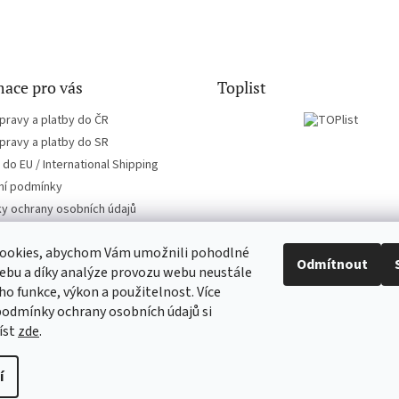
ace pro vás
Toplist
pravy a platby do ČR
pravy a platby do SR
do EU / International Shipping
í podmínky
y ochrany osobních údajů
ookies, abychom Vám umožnili pohodlné
Odmítnout
ebu a díky analýze provozu webu neustále
eho funkce, výkon a použitelnost. Více
CD-Soundtrack.cz
CD-hudba.cz
podmínky ochrany osobních údajů si
íst
zde
.
 až
í
ravit nastavení cookies