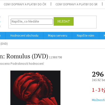
CENY DOPRAVY A PLATBY DO ČR
CENY DOPRAVY A PLATBY DO SR
HLEDAT
m
Hodnocení obchodu
Mapa serveru
Napište nám
 (DVD)
en: Romulus (DVD)
11988798
né
noceno
Podrobnosti hodnocení
ní
296
u
245 Kč b
Měrná
1 - 3 
cena:
ek.
Možnosti