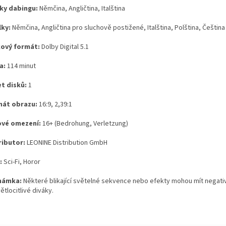
ky dabingu:
Němčina, Angličtina, Italština
lky:
Němčina, Angličtina pro sluchově postižené, Italština, Polština, Čeština
ový formát:
Dolby Digital 5.1
a:
114 minut
t disků:
1
át obrazu:
16:9, 2,39:1
vé omezení:
16+ (Bedrohung, Verletzung)
ributor:
LEONINE Distribution GmbH
:
Sci-Fi, Horor
námka:
Některé blikající světelné sekvence nebo efekty mohou mít negati
ětlocitlivé diváky.