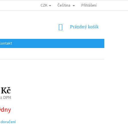
CZK
Čeština
DOPRAVA DO EU / INTERNATIONAL SHIPPING
Přihlášení
OBCHODNÍ PODMÍNKY
NÁKUPNÍ
Prázdný košík
KOŠÍK
Kontakt
 Kč
ez DPH
týdny
 doručení