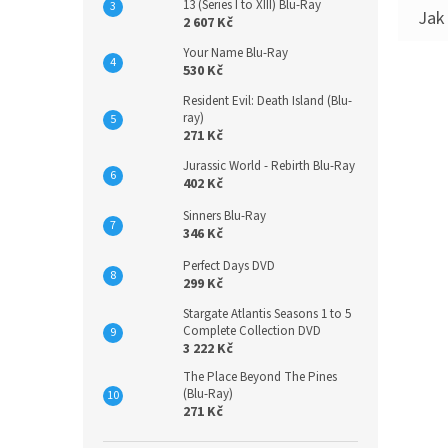
13 (Series I to XIII) Blu-Ray
2 607 Kč
Your Name Blu-Ray
530 Kč
Resident Evil: Death Island (Blu-
ray)
271 Kč
Jurassic World - Rebirth Blu-Ray
402 Kč
Sinners Blu-Ray
346 Kč
Perfect Days DVD
299 Kč
Stargate Atlantis Seasons 1 to 5
Complete Collection DVD
3 222 Kč
The Place Beyond The Pines
(Blu-Ray)
271 Kč