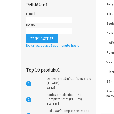
Přihlášení
Jazy
Titu
E-mail
Zvuk
Heslo
Délk
PŘIHLÁSIT SE
Poče
Nová registrace
Zapomenuté heslo
Form
Věko
Top 10 produktů
Dist
Oprava-broušení CD / DVD disku
Žánr
(11-24 ks)
65 Kč
Poz
Battlestar Galactica - The
na sv
Complete Series (Blu-Ray)
1 371 Kč
Red Dwarf Complete Series 1 to