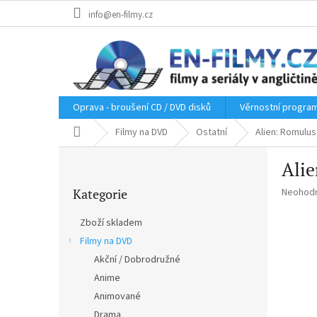
Přejít
info@en-filmy.cz
na
obsah
Oprava - broušení CD / DVD disků
Věrnostní progra
Domů
Filmy na DVD
Ostatní
Alien: Romulus
P
Ali
o
Přeskočit
s
Průměr
Kategorie
Neohod
kategorie
t
hodnoce
r
produkt
Zboží skladem
a
je
Filmy na DVD
n
0,0
z
Akční / Dobrodružné
n
5
í
Anime
hvězdič
p
Animované
a
Drama