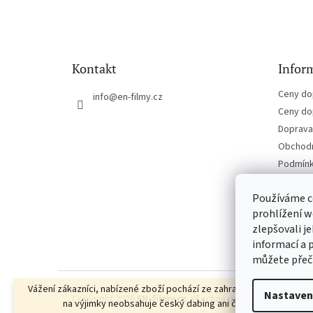
á
p
a
t
Kontakt
Inform
í
Ceny do
info
@
en-filmy.cz
Ceny do
Doprava 
Obchodn
Podmínk
Kontakt
Používáme c
prohlížení w
zlepšovali j
informací a 
můžete přeč
Vážení zákazníci, nabízené zboží pochází ze zahraniční distribuce, a
Nastaven
Copyright 2026
EN-filmy.cz
. Všechna práva vyhrazena.
Up
na výjimky neobsahuje český dabing ani české titulky.