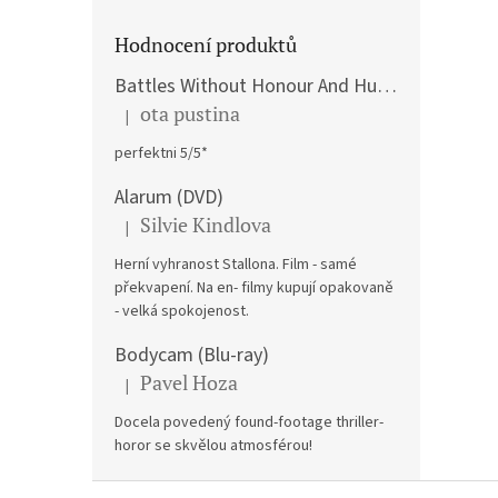
Hodnocení produktů
Battles Without Honour And Humanity / Yakuza Graveyad / Street Mobster DVD
ota pustina
|
Hodnocení produktu je 5 z 5 hvězdiček.
perfektni 5/5*
Alarum (DVD)
Silvie Kindlova
|
Hodnocení produktu je 5 z 5 hvězdiček.
Herní vyhranost Stallona. Film - samé
překvapení. Na en- filmy kupují opakovaně
- velká spokojenost.
Bodycam (Blu-ray)
Pavel Hoza
|
Hodnocení produktu je 5 z 5 hvězdiček.
Docela povedený found-footage thriller-
horor se skvělou atmosférou!
Z