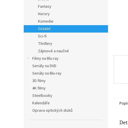
n
Fantasy
e
Horory
l
Komedie
Ostatní
Sci-fi
Thrillery
Zájmové a naučné
Filmy na Blu-ray
Seriály na DVD
Seriály na Blu-ray
3D filmy
4K filmy
Steelbooky
Kalendáře
Popi
Oprava optických disků
Det