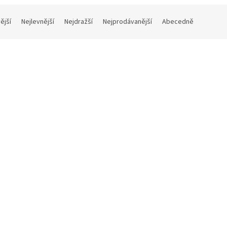
ější
Nejlevnější
Nejdražší
Nejprodávanější
Abecedně
East Is East DVD
others Wedding DVD
1
3 - 6 týdnů
168 Kč bez DPH
č bez DPH
203 Kč
 Kč
Do 
Do košíku