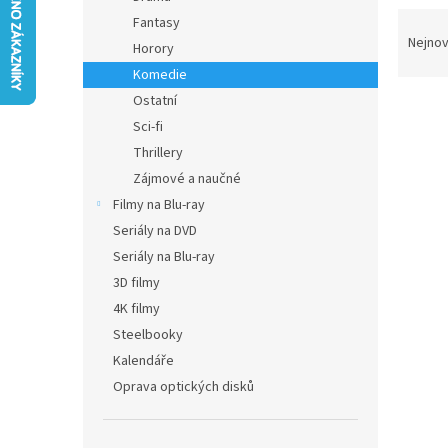
n
Ř
Fantasy
e
a
Nejnov
Horory
l
z
Komedie
e
Ostatní
V
n
ý
í
Sci-fi
p
p
Thrillery
i
r
Zájmové a naučné
s
o
Filmy na Blu-ray
p
d
Seriály na DVD
r
u
o
Seriály na Blu-ray
k
d
t
3D filmy
u
ů
4K filmy
My M
k
Steelbooky
t
Kalendáře
ů
Oprava optických disků
360 K
435