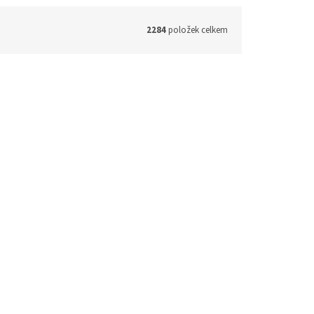
2284
položek celkem
Airplane DVD
 - 3 týdny
1 - 3 týdny
174 Kč bez DPH
211 Kč
košíku
Do košíku