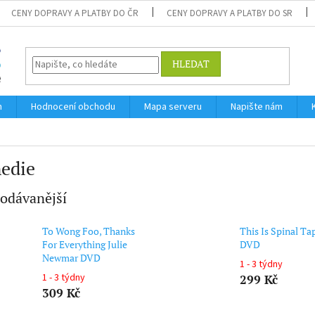
CENY DOPRAVY A PLATBY DO ČR
CENY DOPRAVY A PLATBY DO SR
HLEDAT
m
Hodnocení obchodu
Mapa serveru
Napište nám
edie
odávanější
To Wong Foo, Thanks
This Is Spinal Ta
For Everything Julie
DVD
Newmar DVD
1 - 3 týdny
1 - 3 týdny
299 Kč
309 Kč