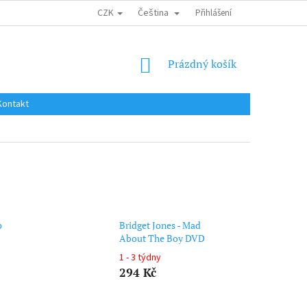
CZK
Čeština
DOPRAVA DO EU / INTERNATIONAL SHIPPING
Přihlášení
OBCHODNÍ PODMÍNKY
NÁKUPNÍ
Prázdný košík
KOŠÍK
Kontakt
p
Bridget Jones - Mad
About The Boy DVD
1 - 3 týdny
294 Kč