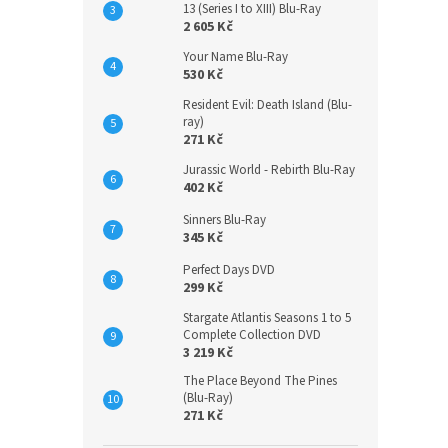
13 (Series I to XIII) Blu-Ray
2 605 Kč
Your Name Blu-Ray
530 Kč
Some
Resident Evil: Death Island (Blu-
ray)
271 Kč
Jurassic World - Rebirth Blu-Ray
402 Kč
224 K
Sinners Blu-Ray
271
345 Kč
Perfect Days DVD
299 Kč
Stargate Atlantis Seasons 1 to 5
Complete Collection DVD
3 219 Kč
The Place Beyond The Pines
(Blu-Ray)
271 Kč