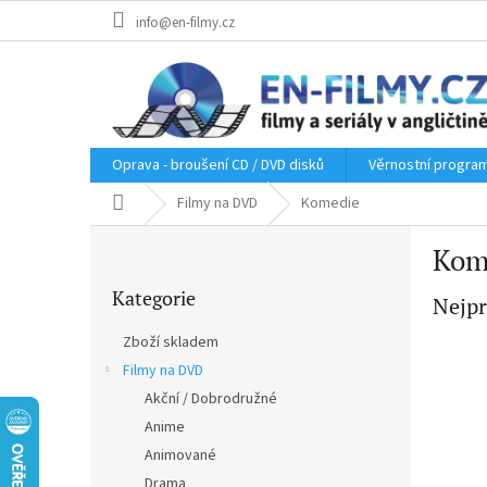
Přejít
info@en-filmy.cz
na
obsah
Oprava - broušení CD / DVD disků
Věrnostní progra
Domů
Filmy na DVD
Komedie
P
Kom
o
Přeskočit
s
Kategorie
kategorie
Nejpr
t
r
Zboží skladem
a
Filmy na DVD
n
Akční / Dobrodružné
n
í
Anime
p
Animované
a
Drama