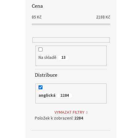
Cena
85
Kč
2188
Kč
Na skladě
13
Distribuce
Ferri
Edit
anglická
2284
177 K
VYMAZAT FILTRY
214
Položek k zobrazení:
2284