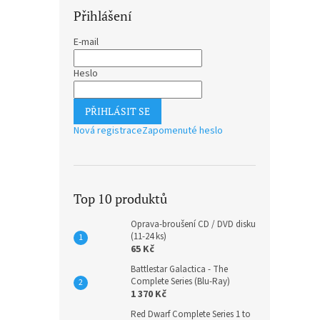
Přihlášení
E-mail
Heslo
PŘIHLÁSIT SE
Find
Nová registrace
Zapomenuté heslo
Top 10 produktů
360 K
435
Oprava-broušení CD / DVD disku
(11-24 ks)
65 Kč
Battlestar Galactica - The
Complete Series (Blu-Ray)
1 370 Kč
Red Dwarf Complete Series 1 to