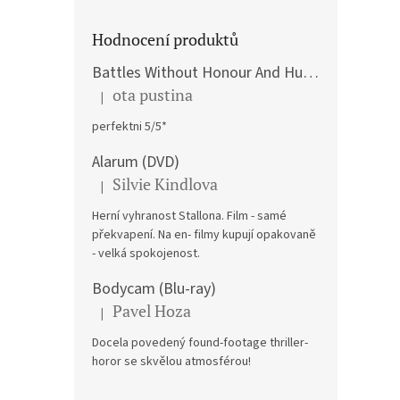
Rent
Hodnocení produktů
Battles Without Honour And Humanity / Yakuza Graveyad / Street Mobster DVD
ota pustina
|
Hodnocení produktu je 5 z 5 hvězdiček.
266 K
perfektni 5/5*
322
Alarum (DVD)
Silvie Kindlova
|
Hodnocení produktu je 5 z 5 hvězdiček.
Herní vyhranost Stallona. Film - samé
překvapení. Na en- filmy kupují opakovaně
- velká spokojenost.
Bodycam (Blu-ray)
Pavel Hoza
|
Hodnocení produktu je 5 z 5 hvězdiček.
Docela povedený found-footage thriller-
Brig
horor se skvělou atmosférou!