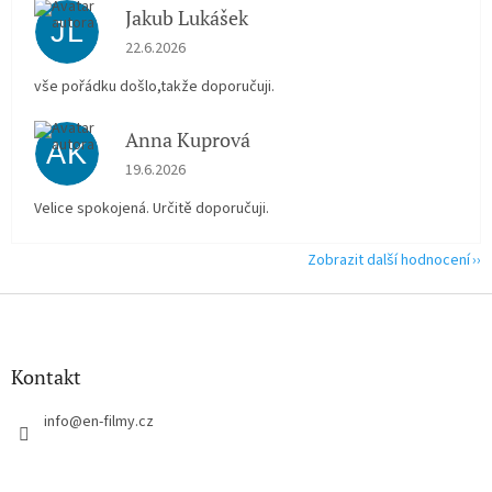
Jakub Lukášek
JL
Hodnocení obchodu je 5 z 5 hvězdiček.
22.6.2026
vše pořádku došlo,takže doporučuji.
Anna Kuprová
AK
Hodnocení obchodu je 5 z 5 hvězdiček.
19.6.2026
Velice spokojená. Určitě doporučuji.
Zobrazit další hodnocení
Z
á
p
a
Kontakt
t
í
info
@
en-filmy.cz