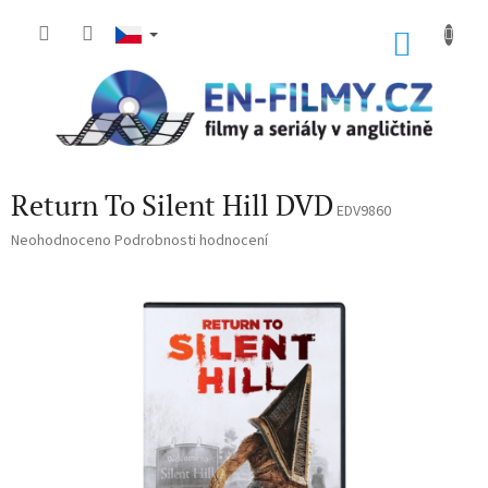
Přejít
na
NÁKU
obsah
KOŠÍK
Return To Silent Hill DVD
EDV9860
Průměrné
Neohodnoceno
Podrobnosti hodnocení
hodnocení
produktu
je
0,0
z
5
hvězdiček.