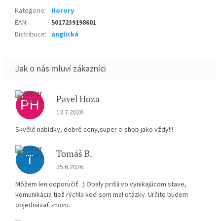
Kategorie
:
Horory
EAN
:
5017239198601
Distribuce
:
anglická
Pavel Hoza
PH
Hodnocení obchodu je 5 z 5 hvězdiček.
13.7.2026
Skvělé nabídky, dobré ceny,super e-shop jako vždy!!!
Tomáš B.
T
Hodnocení obchodu je 5 z 5 hvězdiček.
25.6.2026
Môžem len odporučiť. :) Obaly prišli vo vynikajúcom stave,
komunikácia tiež rýchla keď som mal otázky. Určite budem
objednávať znovu.