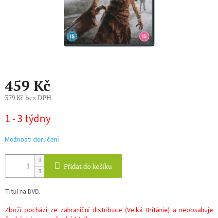
459 Kč
379 Kč bez DPH
Měrná
1 - 3 týdny
cena:
Možnosti doručení
Přidat do košíku
Titul na DVD.
Zboží pochází ze zahraniční distribuce (Velká Británie) a neobsahuje