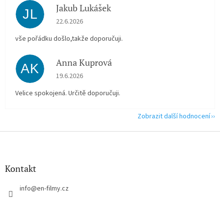
Jakub Lukášek
JL
Hodnocení obchodu je 5 z 5 hvězdiček.
22.6.2026
vše pořádku došlo,takže doporučuji.
Anna Kuprová
AK
Hodnocení obchodu je 5 z 5 hvězdiček.
19.6.2026
Velice spokojená. Určitě doporučuji.
Zobrazit další hodnocení
Z
á
p
a
Kontakt
t
í
info
@
en-filmy.cz