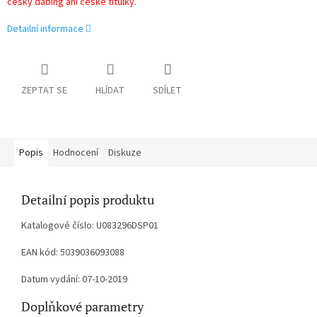
český dabing ani české titulky.
Detailní informace
ZEPTAT SE
HLÍDAT
SDÍLET
Popis
Hodnocení
Diskuze
Detailní popis produktu
Katalogové číslo: U083296DSP01
EAN kód: 5039036093088
Datum vydání: 07-10-2019
Doplňkové parametry