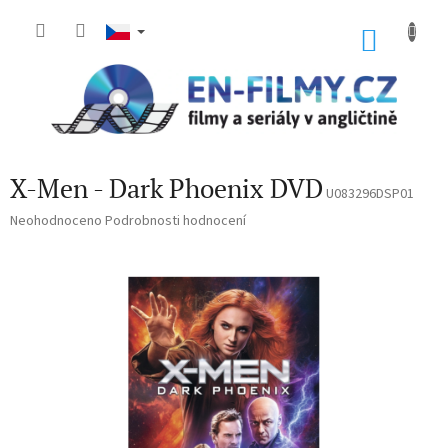
Přejít
na
NÁKU
obsah
KOŠÍK
X-Men - Dark Phoenix DVD
U083296DSP01
Průměrné
Neohodnoceno
Podrobnosti hodnocení
hodnocení
produktu
je
0,0
z
5
hvězdiček.