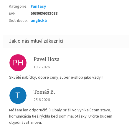
Kategorie
:
Fantasy
EAN
:
5039036093088
Distribuce
:
anglická
Pavel Hoza
PH
Hodnocení obchodu je 5 z 5 hvězdiček.
13.7.2026
Skvělé nabídky, dobré ceny,super e-shop jako vždy!!!
Tomáš B.
T
Hodnocení obchodu je 5 z 5 hvězdiček.
25.6.2026
Môžem len odporučiť. :) Obaly prišli vo vynikajúcom stave,
komunikácia tiež rýchla keď som mal otázky. Určite budem
objednávať znovu.