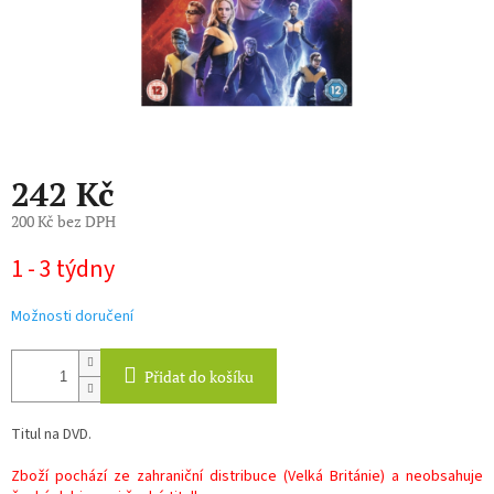
242 Kč
200 Kč bez DPH
Měrná
1 - 3 týdny
cena:
Možnosti doručení
Přidat do košíku
Titul na DVD.
Zboží pochází ze zahraniční distribuce (Velká Británie) a neobsahuje