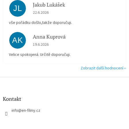
Jakub Lukášek
JL
Hodnocení obchodu je 5 z 5 hvězdiček.
22.6.2026
vše pořádku došlo,takže doporučuji.
Anna Kuprová
AK
Hodnocení obchodu je 5 z 5 hvězdiček.
19.6.2026
Velice spokojená. Určitě doporučuji.
Zobrazit další hodnocení
Z
á
p
a
Kontakt
t
í
info
@
en-filmy.cz