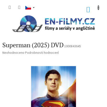
Přejít
na
NÁKU
obsah
KOŠÍK
Superman (2025) DVD
1000843645
Průměrné
Neohodnoceno
Podrobnosti hodnocení
hodnocení
produktu
je
0,0
z
5
hvězdiček.