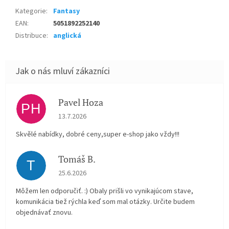
Kategorie
:
Fantasy
EAN
:
5051892252140
Distribuce
:
anglická
Pavel Hoza
PH
Hodnocení obchodu je 5 z 5 hvězdiček.
13.7.2026
Skvělé nabídky, dobré ceny,super e-shop jako vždy!!!
Tomáš B.
T
Hodnocení obchodu je 5 z 5 hvězdiček.
25.6.2026
Môžem len odporučiť. :) Obaly prišli vo vynikajúcom stave,
komunikácia tiež rýchla keď som mal otázky. Určite budem
objednávať znovu.