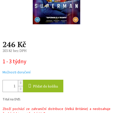
246 Kč
203 Kč bez DPH
Měrná
1 - 3 týdny
cena:
Možnosti doručení
Přidat do košíku
Titul na DVD.
Zboží pochází ze zahraniční distribuce (Velká Británie) a neobsahuje