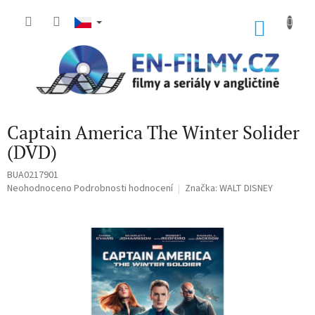
Přejít
na
NÁKU
obsah
KOŠÍK
Captain America The Winter Solider
(DVD)
BUA0217901
Průměrné
Neohodnoceno
Podrobnosti hodnocení
Značka:
WALT DISNEY
hodnocení
produktu
je
0,0
z
5
hvězdiček.