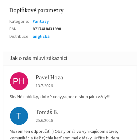
Doplňkové parametry
Kategorie
:
Fantasy
EAN
:
8717418431990
Distribuce
:
anglická
Pavel Hoza
PH
Hodnocení obchodu je 5 z 5 hvězdiček.
13.7.2026
Skvělé nabídky, dobré ceny,super e-shop jako vždy!!!
Tomáš B.
T
Hodnocení obchodu je 5 z 5 hvězdiček.
25.6.2026
Môžem len odporučiť. :) Obaly prišli vo vynikajúcom stave,
komunikácia tiež rýchla keď som mal otázky. Určite budem