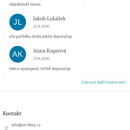
objednávať znovu.
Jakub Lukášek
JL
Hodnocení obchodu je 5 z 5 hvězdiček.
22.6.2026
vše pořádku došlo,takže doporučuji.
Anna Kuprová
AK
Hodnocení obchodu je 5 z 5 hvězdiček.
19.6.2026
Velice spokojená. Určitě doporučuji.
Zobrazit další hodnocení
Z
á
p
a
Kontakt
t
í
info
@
en-filmy.cz