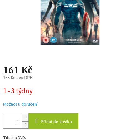
161 Kč
133 Kč bez DPH
Měrná
1 - 3 týdny
cena:
Možnosti doručení
Přidat do košíku
Titul na DVD.