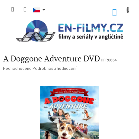
Přejít
na
NÁKU
obsah
KOŠÍK
A Doggone Adventure DVD
HFR0664
Průměrné
Neohodnoceno
Podrobnosti hodnocení
hodnocení
produktu
je
0,0
z
5
hvězdiček.