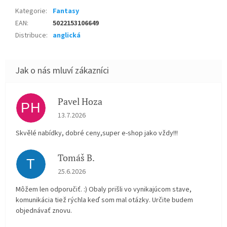
Kategorie
:
Fantasy
EAN
:
5022153106649
Distribuce
:
anglická
Pavel Hoza
PH
Hodnocení obchodu je 5 z 5 hvězdiček.
13.7.2026
Skvělé nabídky, dobré ceny,super e-shop jako vždy!!!
Tomáš B.
T
Hodnocení obchodu je 5 z 5 hvězdiček.
25.6.2026
Môžem len odporučiť. :) Obaly prišli vo vynikajúcom stave,
komunikácia tiež rýchla keď som mal otázky. Určite budem
objednávať znovu.