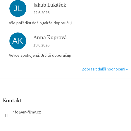
Jakub Lukášek
JL
Hodnocení obchodu je 5 z 5 hvězdiček.
22.6.2026
vše pořádku došlo,takže doporučuji.
Anna Kuprová
AK
Hodnocení obchodu je 5 z 5 hvězdiček.
19.6.2026
Velice spokojená. Určitě doporučuji.
Zobrazit další hodnocení
Z
á
p
a
Kontakt
t
í
info
@
en-filmy.cz