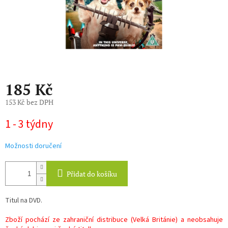
185 Kč
153 Kč bez DPH
Měrná
1 - 3 týdny
cena:
Možnosti doručení
Přidat do košíku
Titul na DVD.
Zboží pochází ze zahraniční distribuce (Velká Británie) a neobsahuje