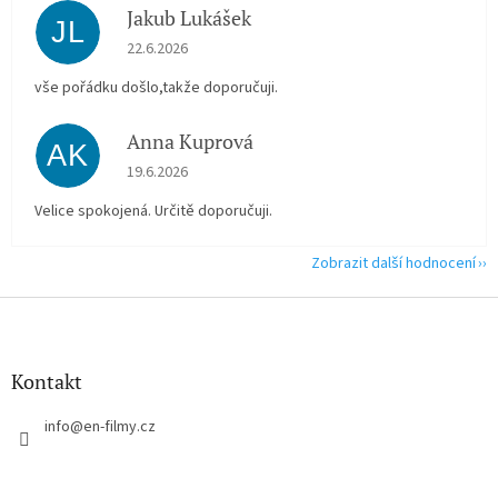
Jakub Lukášek
JL
Hodnocení obchodu je 5 z 5 hvězdiček.
22.6.2026
vše pořádku došlo,takže doporučuji.
Anna Kuprová
AK
Hodnocení obchodu je 5 z 5 hvězdiček.
19.6.2026
Velice spokojená. Určitě doporučuji.
Zobrazit další hodnocení
Z
á
p
a
Kontakt
t
í
info
@
en-filmy.cz