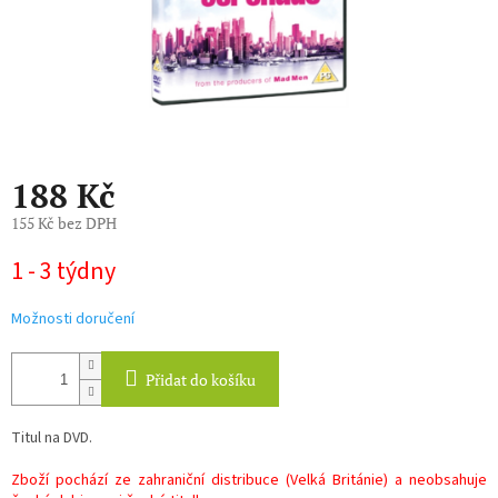
188 Kč
155 Kč bez DPH
Měrná
1 - 3 týdny
cena:
Možnosti doručení
Přidat do košíku
Titul na DVD.
Zboží pochází ze zahraniční distribuce (Velká Británie) a neobsahuje