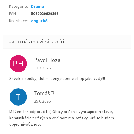
Kategorie
:
Drama
EAN
:
5060020629198
Distribuce
:
anglická
Pavel Hoza
PH
Hodnocení obchodu je 5 z 5 hvězdiček.
13.7.2026
Skvělé nabídky, dobré ceny,super e-shop jako vždy!!!
Tomáš B.
T
Hodnocení obchodu je 5 z 5 hvězdiček.
25.6.2026
Môžem len odporučiť. :) Obaly prišli vo vynikajúcom stave,
komunikácia tiež rýchla keď som mal otázky. Určite budem
objednávať znovu.