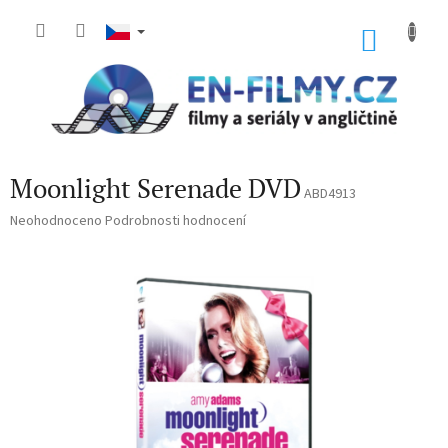
Přejít
na
NÁKU
obsah
KOŠÍK
Moonlight Serenade DVD
ABD4913
Průměrné
Neohodnoceno
Podrobnosti hodnocení
hodnocení
produktu
je
0,0
z
5
hvězdiček.