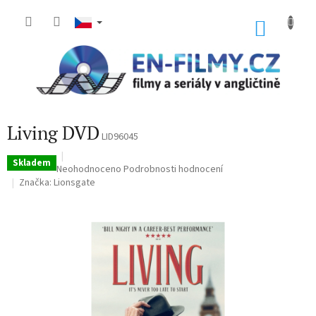
Přejít
na
NÁKU
obsah
KOŠÍK
Living DVD
LID96045
Skladem
Průměrné
Neohodnoceno
Podrobnosti hodnocení
hodnocení
Značka:
Lionsgate
produktu
je
0,0
z
5
hvězdiček.