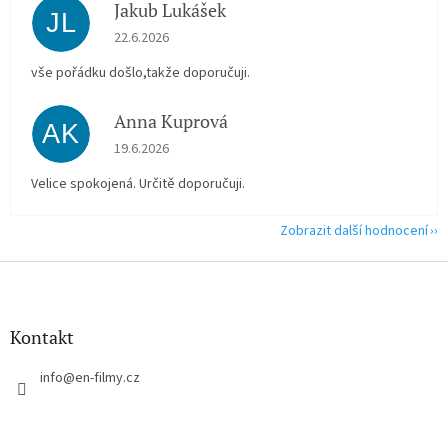
Jakub Lukášek
JL
Hodnocení obchodu je 5 z 5 hvězdiček.
22.6.2026
vše pořádku došlo,takže doporučuji.
Anna Kuprová
AK
Hodnocení obchodu je 5 z 5 hvězdiček.
19.6.2026
Velice spokojená. Určitě doporučuji.
Zobrazit další hodnocení
Z
á
p
a
Kontakt
t
í
info
@
en-filmy.cz