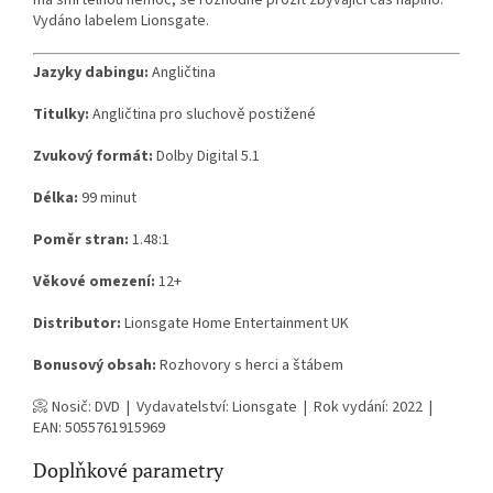
má smrtelnou nemoc, se rozhodne prožít zbývající čas naplno.
Vydáno labelem Lionsgate.
Jazyky dabingu:
Angličtina
Titulky:
Angličtina pro sluchově postižené
Zvukový formát:
Dolby Digital 5.1
Délka:
99 minut
Poměr stran:
1.48:1
Věkové omezení:
12+
Distributor:
Lionsgate Home Entertainment UK
Bonusový obsah:
Rozhovory s herci a štábem
📀 Nosič: DVD | Vydavatelství: Lionsgate | Rok vydání: 2022 |
EAN: 5055761915969
Doplňkové parametry