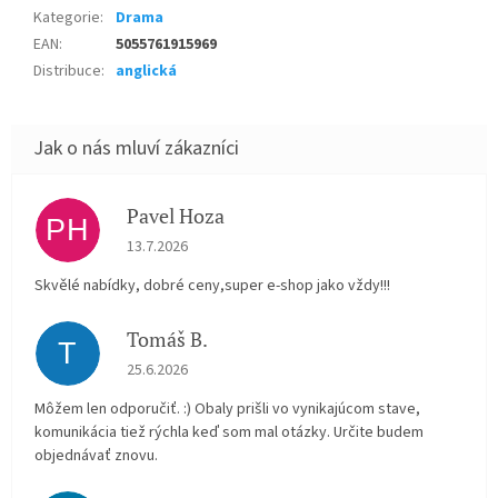
Kategorie
:
Drama
EAN
:
5055761915969
Distribuce
:
anglická
Pavel Hoza
PH
Hodnocení obchodu je 5 z 5 hvězdiček.
13.7.2026
Skvělé nabídky, dobré ceny,super e-shop jako vždy!!!
Tomáš B.
T
Hodnocení obchodu je 5 z 5 hvězdiček.
25.6.2026
Môžem len odporučiť. :) Obaly prišli vo vynikajúcom stave,
komunikácia tiež rýchla keď som mal otázky. Určite budem
objednávať znovu.