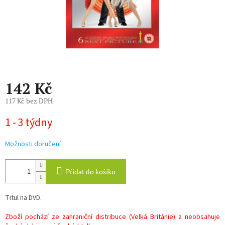
142 Kč
117 Kč bez DPH
Měrná
1 - 3 týdny
cena:
Možnosti doručení
Přidat do košíku
Titul na DVD.
Zboží pochází ze zahraniční distribuce (Velká Británie) a neobsahuje