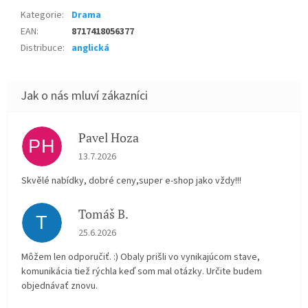
Kategorie
:
Drama
EAN
:
8717418056377
Distribuce
:
anglická
Pavel Hoza
PH
Hodnocení obchodu je 5 z 5 hvězdiček.
13.7.2026
Skvělé nabídky, dobré ceny,super e-shop jako vždy!!!
Tomáš B.
T
Hodnocení obchodu je 5 z 5 hvězdiček.
25.6.2026
Môžem len odporučiť. :) Obaly prišli vo vynikajúcom stave,
komunikácia tiež rýchla keď som mal otázky. Určite budem
objednávať znovu.