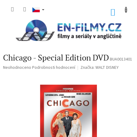
Přejít
na
NÁKU
obsah
KOŠÍK
Chicago - Special Edition DVD
BUA0013401
Průměrné
Neohodnoceno
Podrobnosti hodnocení
Značka:
WALT DISNEY
hodnocení
produktu
je
0,0
z
5
hvězdiček.