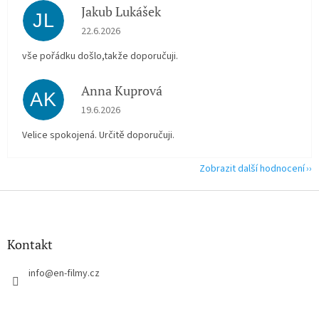
Jakub Lukášek
JL
Hodnocení obchodu je 5 z 5 hvězdiček.
22.6.2026
vše pořádku došlo,takže doporučuji.
Anna Kuprová
AK
Hodnocení obchodu je 5 z 5 hvězdiček.
19.6.2026
Velice spokojená. Určitě doporučuji.
Zobrazit další hodnocení
Z
á
p
a
Kontakt
t
í
info
@
en-filmy.cz