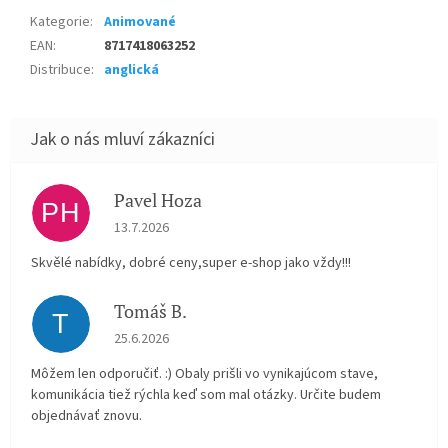
Kategorie
:
Animované
EAN
:
8717418063252
Distribuce
:
anglická
Pavel Hoza
PH
Hodnocení obchodu je 5 z 5 hvězdiček.
13.7.2026
Skvělé nabídky, dobré ceny,super e-shop jako vždy!!!
Tomáš B.
T
Hodnocení obchodu je 5 z 5 hvězdiček.
25.6.2026
Môžem len odporučiť. :) Obaly prišli vo vynikajúcom stave,
komunikácia tiež rýchla keď som mal otázky. Určite budem
objednávať znovu.