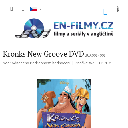
Přejít
na
NÁKU
obsah
KOŠÍK
Kronks New Groove DVD
BUA0014001
Průměrné
Neohodnoceno
Podrobnosti hodnocení
Značka:
WALT DISNEY
hodnocení
produktu
je
0,0
z
5
hvězdiček.