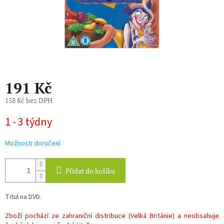
191 Kč
158 Kč bez DPH
Měrná
1 - 3 týdny
cena:
Možnosti doručení
Přidat do košíku
Titul na DVD.
Zboží pochází ze zahraniční distribuce (Velká Británie) a neobsahuje