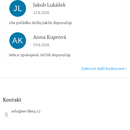
Jakub Lukášek
JL
Hodnocení obchodu je 5 z 5 hvězdiček.
22.6.2026
vše pořádku došlo,takže doporučuji.
Anna Kuprová
AK
Hodnocení obchodu je 5 z 5 hvězdiček.
19.6.2026
Velice spokojená. Určitě doporučuji.
Zobrazit další hodnocení
Z
á
p
a
Kontakt
t
í
info
@
en-filmy.cz