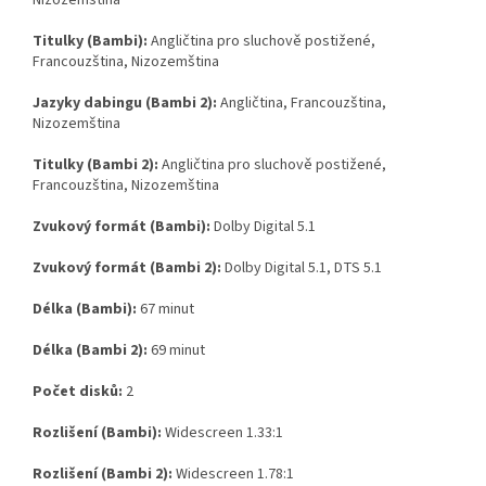
Nizozemština
Titulky (Bambi):
Angličtina pro sluchově postižené,
Francouzština, Nizozemština
Jazyky dabingu (Bambi 2):
Angličtina, Francouzština,
Nizozemština
Titulky (Bambi 2):
Angličtina pro sluchově postižené,
Francouzština, Nizozemština
Zvukový formát (Bambi):
Dolby Digital 5.1
Zvukový formát (Bambi 2):
Dolby Digital 5.1, DTS 5.1
Délka (Bambi):
67 minut
Délka (Bambi 2):
69 minut
Počet disků:
2
Rozlišení (Bambi):
Widescreen 1.33:1
Rozlišení (Bambi 2):
Widescreen 1.78:1