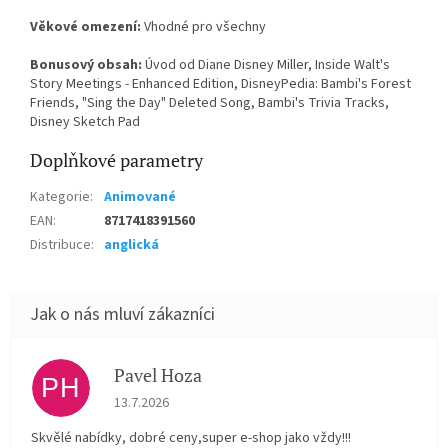
Věkové omezení:
Vhodné pro všechny
Bonusový obsah:
Úvod od Diane Disney Miller, Inside Walt's
Story Meetings - Enhanced Edition, DisneyPedia: Bambi's Forest
Friends, "Sing the Day" Deleted Song, Bambi's Trivia Tracks,
Disney Sketch Pad
Doplňkové parametry
Kategorie
:
Animované
EAN
:
8717418391560
Distribuce
:
anglická
Pavel Hoza
PH
Hodnocení obchodu je 5 z 5 hvězdiček.
13.7.2026
Skvělé nabídky, dobré ceny,super e-shop jako vždy!!!