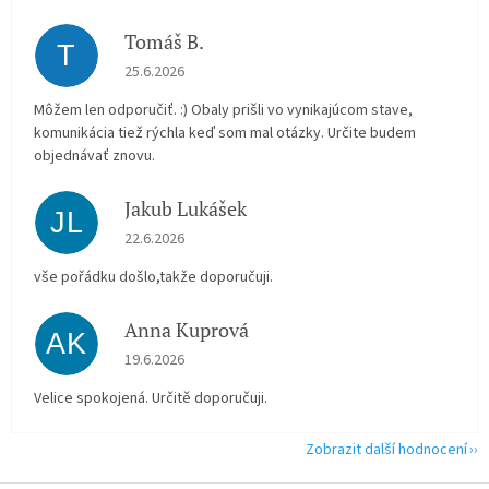
Tomáš B.
T
Hodnocení obchodu je 5 z 5 hvězdiček.
25.6.2026
Môžem len odporučiť. :) Obaly prišli vo vynikajúcom stave,
komunikácia tiež rýchla keď som mal otázky. Určite budem
objednávať znovu.
Jakub Lukášek
JL
Hodnocení obchodu je 5 z 5 hvězdiček.
22.6.2026
vše pořádku došlo,takže doporučuji.
Anna Kuprová
AK
Hodnocení obchodu je 5 z 5 hvězdiček.
19.6.2026
Velice spokojená. Určitě doporučuji.
Zobrazit další hodnocení