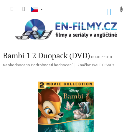
Přejít
na
NÁKU
obsah
KOŠÍK
Bambi 1 2 Duopack (DVD)
BUU0199101
Průměrné
Neohodnoceno
Podrobnosti hodnocení
Značka:
WALT DISNEY
hodnocení
produktu
je
0,0
z
5
hvězdiček.