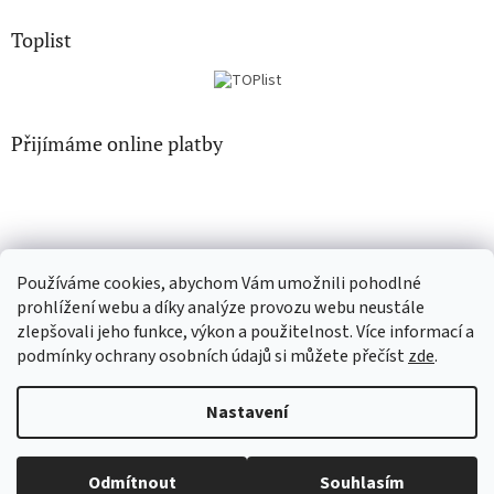
Toplist
Přijímáme online platby
Používáme cookies, abychom Vám umožnili pohodlné
CD-Soundtrack.cz
CD-hudba.cz
prohlížení webu a díky analýze provozu webu neustále
zlepšovali jeho funkce, výkon a použitelnost. Více informací a
podmínky ochrany osobních údajů si můžete přečíst
zde
.
Vytvořil Shoptet
Nastavení
Vážení zákazníci, nabízené zboží pochází ze zahraniční
Copyright 2026
EN-filmy.cz
. Všechna práva vyhrazena.
Upravit
distribuce, a až na výjimky neobsahuje český dabing ani
Odmítnout
Souhlasím
nastavení cookies