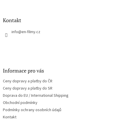
Z
á
p
a
Kontakt
t
í
info
@
en-filmy.cz
Informace pro vás
Ceny dopravy a platby do ČR
Ceny dopravy a platby do SR
Doprava do EU / International Shipping
Obchodní podmínky
Podmínky ochrany osobních údajů
Kontakt