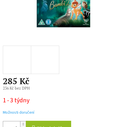
285 Kč
236 Kč bez DPH
Měrná
1 - 3 týdny
cena:
Možnosti doručení