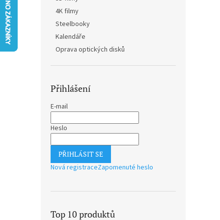
n
4K filmy
e
Steelbooky
l
Kalendáře
Oprava optických disků
Přihlášení
E-mail
Heslo
PŘIHLÁSIT SE
Nová registrace
Zapomenuté heslo
Top 10 produktů