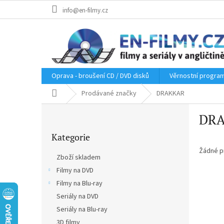
Přejít
info@en-filmy.cz
na
obsah
Oprava - broušení CD / DVD disků
Věrnostní progra
Domů
Prodávané značky
DRAKKAR
P
DR
o
Přeskočit
s
Kategorie
kategorie
t
r
Žádné p
Zboží skladem
a
Filmy na DVD
n
Filmy na Blu-ray
n
í
Seriály na DVD
p
Seriály na Blu-ray
a
3D filmy