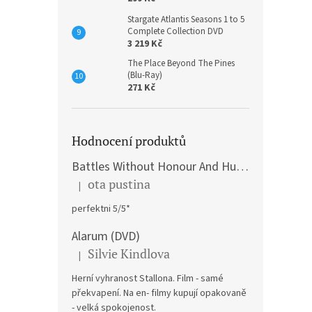
Stargate Atlantis Seasons 1 to 5
Complete Collection DVD
3 219 Kč
The Place Beyond The Pines
(Blu-Ray)
271 Kč
Hodnocení produktů
Battles Without Honour And Humanity / Yakuza Graveyad / Street Mobster DVD
ota pustina
|
Hodnocení produktu je 5 z 5 hvězdiček.
perfektni 5/5*
Alarum (DVD)
Silvie Kindlova
|
Hodnocení produktu je 5 z 5 hvězdiček.
Herní vyhranost Stallona. Film - samé
překvapení. Na en- filmy kupují opakovaně
- velká spokojenost.