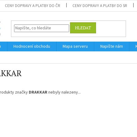
CENY DOPRAVY A PLATBY DO ČR
CENY DOPRAVY A PLATBY DO SR
HLEDAT
m
Hodnocení obchodu
Mapa serveru
Napište nám
AKKAR
rodukty značky
DRAKKAR
nebyly nalezeny...