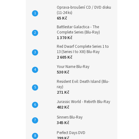
Oprava-broušení CD / DVD disku
(11-24 ks)
65 Kč
Battlestar Galactica - The
Complete Series (Blu-Ray)
1 370 Kč
Red Dwarf Complete Series 1 to
13 (Series I to XIII) Blu-Ray
2 605 Kč
Your Name Blu-Ray
530 Kč
Resident Evil: Death Island (Blu-
ray)
271 Kč
Jurassic World - Rebirth Blu-Ray
402 Kč
Sinners Blu-Ray
345 Kč
Perfect Days DVD
299 Kč