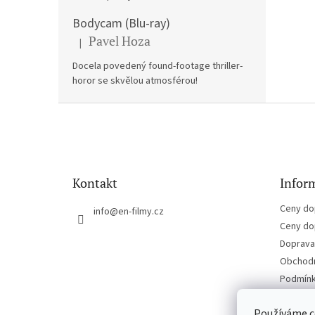
Bodycam (Blu-ray)
Pavel Hoza
|
Hodnocení produktu je 5 z 5 hvězdiček.
Docela povedený found-footage thriller-
horor se skvělou atmosférou!
Z
á
p
a
t
Kontakt
Inform
í
Ceny do
info
@
en-filmy.cz
Ceny do
Doprava 
Obchodn
Podmínk
Kontakt
Používáme c