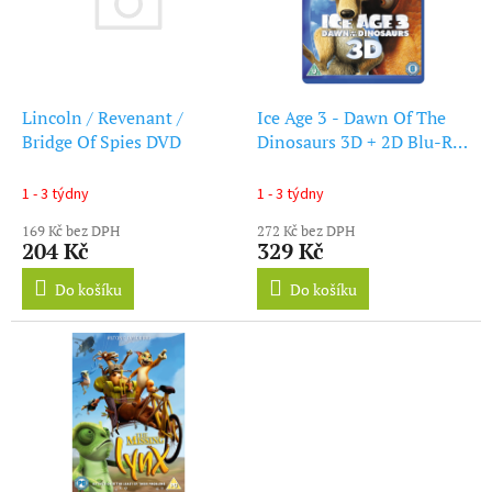
d
s
u
p
k
r
t
o
ů
d
Lincoln / Revenant /
Ice Age 3 - Dawn Of The
u
Bridge Of Spies DVD
Dinosaurs 3D + 2D Blu-Ray
k
+ DVD
t
1 - 3 týdny
1 - 3 týdny
ů
169 Kč bez DPH
272 Kč bez DPH
204 Kč
329 Kč
Do košíku
Do košíku