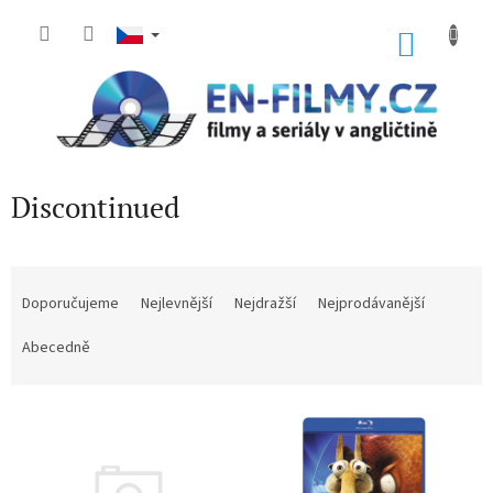
Přejít
na
NÁKU
obsah
KOŠÍK
Discontinued
Ř
a
Doporučujeme
Nejlevnější
Nejdražší
Nejprodávanější
z
e
Abecedně
n
í
V
p
ý
r
p
o
i