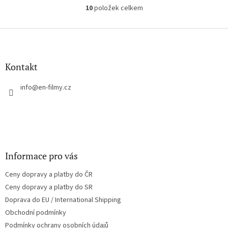
10
položek celkem
O
v
l
Z
á
á
d
p
a
a
Kontakt
c
t
í
í
info
@
en-filmy.cz
p
r
v
k
y
v
ý
Informace pro vás
p
i
Ceny dopravy a platby do ČR
s
u
Ceny dopravy a platby do SR
Doprava do EU / International Shipping
Obchodní podmínky
Podmínky ochrany osobních údajů