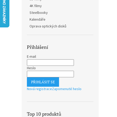
n
4K filmy
e
Steelbooky
l
Kalendáře
Oprava optických disků
Přihlášení
E-mail
Heslo
PŘIHLÁSIT SE
Nová registrace
Zapomenuté heslo
Top 10 produktů