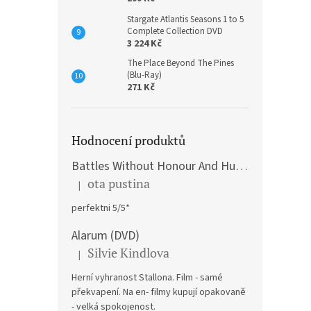
Stargate Atlantis Seasons 1 to 5
Complete Collection DVD
3 224 Kč
The Place Beyond The Pines
(Blu-Ray)
271 Kč
Hodnocení produktů
Battles Without Honour And Humanity / Yakuza Graveyad / Street Mobster DVD
ota pustina
|
Hodnocení produktu je 5 z 5 hvězdiček.
perfektni 5/5*
Alarum (DVD)
Silvie Kindlova
|
Hodnocení produktu je 5 z 5 hvězdiček.
Herní vyhranost Stallona. Film - samé
překvapení. Na en- filmy kupují opakovaně
- velká spokojenost.