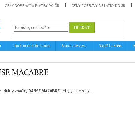
CENY DOPRAVY A PLATBY DO ČR
CENY DOPRAVY A PLATBY DO SR
HLEDAT
m
Hodnocení obchodu
Mapa serveru
Napište nám
SE MACABRE
rodukty značky
DANSE MACABRE
nebyly nalezeny...