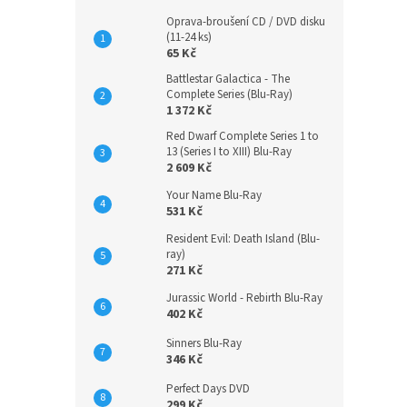
Oprava-broušení CD / DVD disku
(11-24 ks)
65 Kč
Battlestar Galactica - The
Complete Series (Blu-Ray)
1 372 Kč
Red Dwarf Complete Series 1 to
13 (Series I to XIII) Blu-Ray
2 609 Kč
Your Name Blu-Ray
531 Kč
Resident Evil: Death Island (Blu-
ray)
271 Kč
Jurassic World - Rebirth Blu-Ray
402 Kč
Sinners Blu-Ray
346 Kč
Perfect Days DVD
299 Kč