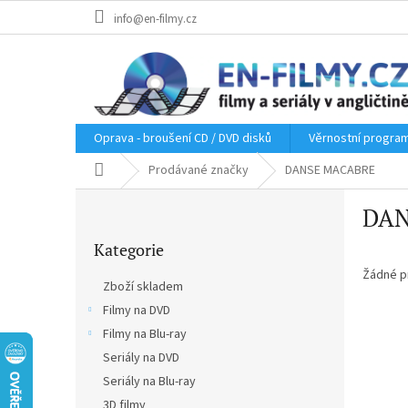
Přejít
info@en-filmy.cz
na
obsah
Oprava - broušení CD / DVD disků
Věrnostní progra
Domů
Prodávané značky
DANSE MACABRE
P
DAN
o
Přeskočit
s
Kategorie
kategorie
t
r
Žádné p
Zboží skladem
a
Filmy na DVD
n
Filmy na Blu-ray
n
í
Seriály na DVD
p
Seriály na Blu-ray
a
3D filmy