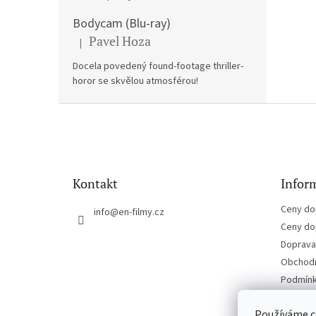
Bodycam (Blu-ray)
Pavel Hoza
|
Hodnocení produktu je 5 z 5 hvězdiček.
Docela povedený found-footage thriller-
horor se skvělou atmosférou!
Z
á
p
a
t
Kontakt
Inform
í
Ceny do
info
@
en-filmy.cz
Ceny do
Doprava 
Obchodn
Podmínk
Kontakt
Používáme c