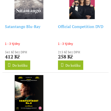
d
s
u
p
k
r
t
o
ů
d
Satantango Blu-Ray
Official Competition DVD
u
k
t
1 - 3 týdny
1 - 3 týdny
ů
341 Kč bez DPH
213 Kč bez DPH
412 Kč
258 Kč
Do košíku
Do košíku