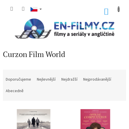
Přejít
na
NÁKU
obsah
KOŠÍK
Curzon Film World
Ř
a
Doporučujeme
Nejlevnější
Nejdražší
Nejprodávanější
z
e
Abecedně
n
í
V
p
ý
r
p
o
i