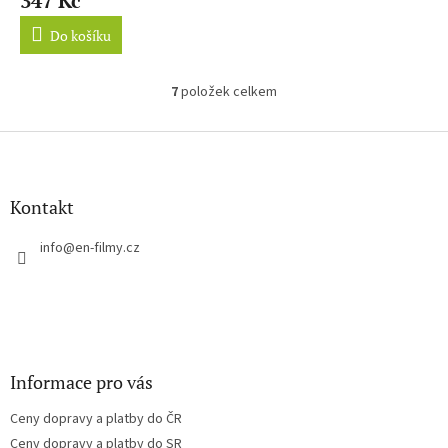
347 Kč
Do košíku
7
položek celkem
O
v
l
Z
á
á
d
p
a
a
Kontakt
c
t
í
í
info
@
en-filmy.cz
p
r
v
k
y
v
ý
Informace pro vás
p
i
Ceny dopravy a platby do ČR
s
u
Ceny dopravy a platby do SR