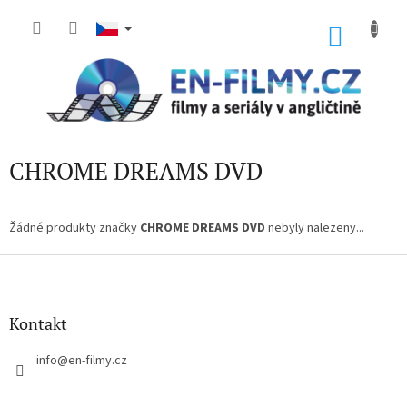
Přejít
na
NÁKU
obsah
KOŠÍK
CHROME DREAMS DVD
Žádné produkty značky
CHROME DREAMS DVD
nebyly nalezeny...
Z
á
p
a
Kontakt
t
í
info
@
en-filmy.cz