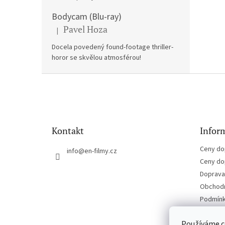
Bodycam (Blu-ray)
Pavel Hoza
|
Hodnocení produktu je 5 z 5 hvězdiček.
Docela povedený found-footage thriller-
horor se skvělou atmosférou!
Z
á
p
a
t
Kontakt
Inform
í
Ceny do
info
@
en-filmy.cz
Ceny do
Doprava 
Obchodn
Podmínk
Kontakt
Používáme c