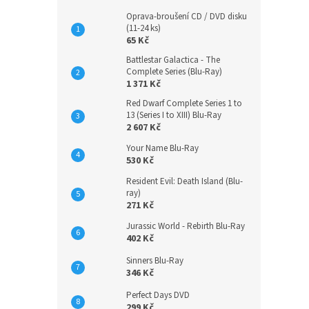
Oprava-broušení CD / DVD disku
(11-24 ks)
65 Kč
Battlestar Galactica - The
Complete Series (Blu-Ray)
1 371 Kč
Red Dwarf Complete Series 1 to
13 (Series I to XIII) Blu-Ray
2 607 Kč
Your Name Blu-Ray
530 Kč
Resident Evil: Death Island (Blu-
ray)
271 Kč
Jurassic World - Rebirth Blu-Ray
402 Kč
Sinners Blu-Ray
346 Kč
Perfect Days DVD
299 Kč