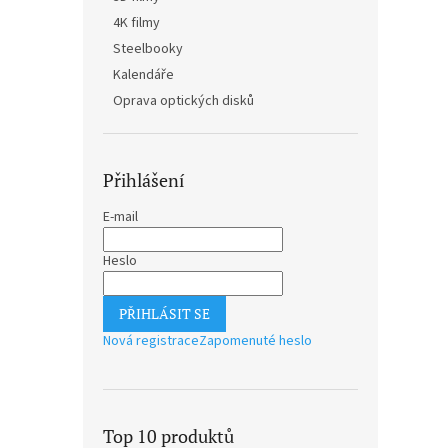
n
4K filmy
e
Steelbooky
l
Kalendáře
Oprava optických disků
Přihlášení
E-mail
Heslo
PŘIHLÁSIT SE
Nová registrace
Zapomenuté heslo
Top 10 produktů