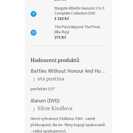
Stargate Atlantis Seasons 1 to 5
Complete Collection DVD
3 222 Kč
The Place Beyond The Pines
(Blu-Ray)
271 Kč
Hodnocení produktů
Battles Without Honour And Humanity / Yakuza Graveyad / Street Mobster DVD
ota pustina
|
Hodnocení produktu je 5 z 5 hvězdiček.
perfektni 5/5*
Alarum (DVD)
Silvie Kindlova
|
Hodnocení produktu je 5 z 5 hvězdiček.
Herní vyhranost Stallona. Film - samé
překvapení. Na en- filmy kupují opakovaně
- velká spokojenost.