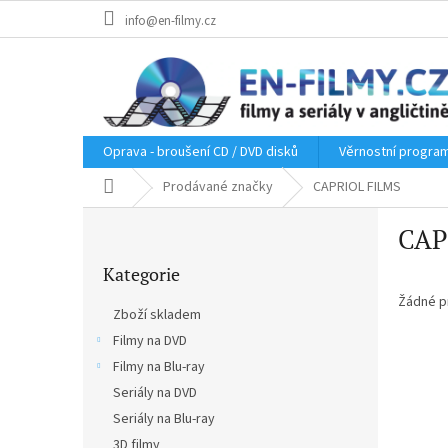
Přejít
info@en-filmy.cz
na
obsah
Oprava - broušení CD / DVD disků
Věrnostní progra
Domů
Prodávané značky
CAPRIOL FILMS
P
CAP
o
Přeskočit
s
Kategorie
kategorie
t
r
Žádné p
Zboží skladem
a
Filmy na DVD
n
Filmy na Blu-ray
n
í
Seriály na DVD
p
Seriály na Blu-ray
a
3D filmy