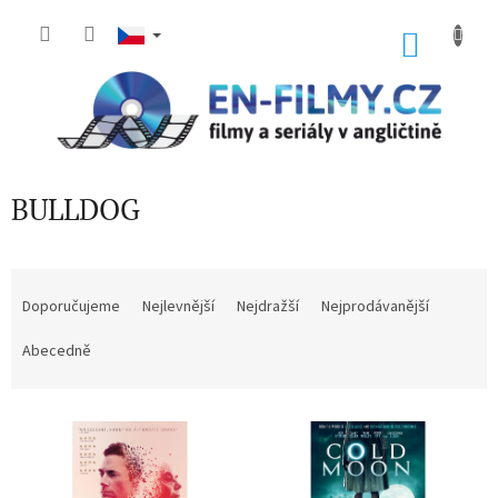
Přejít
na
NÁKU
obsah
KOŠÍK
BULLDOG
Ř
a
Doporučujeme
Nejlevnější
Nejdražší
Nejprodávanější
z
e
Abecedně
n
í
V
p
ý
r
p
o
i