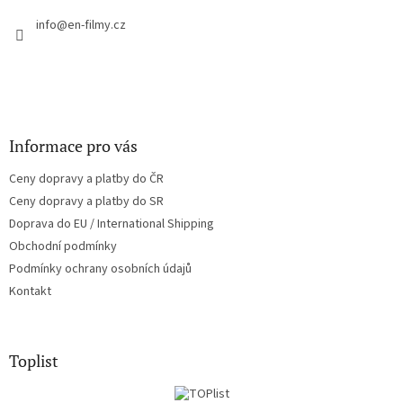
t
í
í
info
@
en-filmy.cz
p
r
v
k
y
v
ý
Informace pro vás
p
i
Ceny dopravy a platby do ČR
s
u
Ceny dopravy a platby do SR
Doprava do EU / International Shipping
Obchodní podmínky
Podmínky ochrany osobních údajů
Kontakt
Toplist