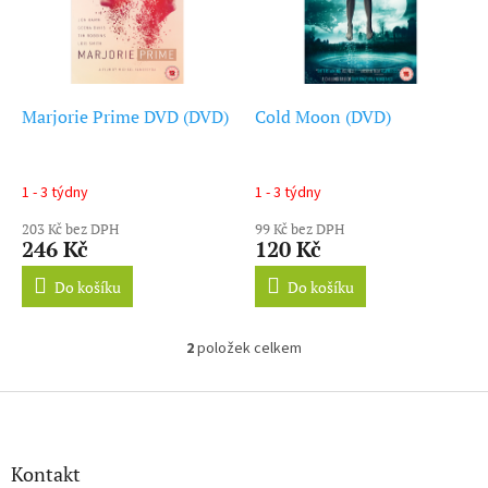
d
s
u
p
k
r
t
o
ů
d
Marjorie Prime DVD (DVD)
Cold Moon (DVD)
u
k
t
1 - 3 týdny
1 - 3 týdny
ů
203 Kč bez DPH
99 Kč bez DPH
246 Kč
120 Kč
Do košíku
Do košíku
2
položek celkem
O
v
l
Z
á
á
d
p
a
a
Kontakt
c