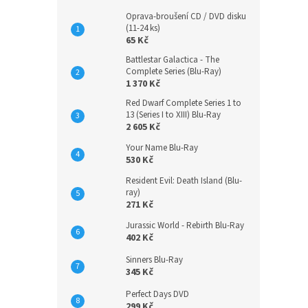
Oprava-broušení CD / DVD disku
(11-24 ks)
65 Kč
Battlestar Galactica - The
Complete Series (Blu-Ray)
1 370 Kč
Red Dwarf Complete Series 1 to
13 (Series I to XIII) Blu-Ray
2 605 Kč
Your Name Blu-Ray
530 Kč
Resident Evil: Death Island (Blu-
ray)
271 Kč
Jurassic World - Rebirth Blu-Ray
402 Kč
Sinners Blu-Ray
345 Kč
Perfect Days DVD
299 Kč