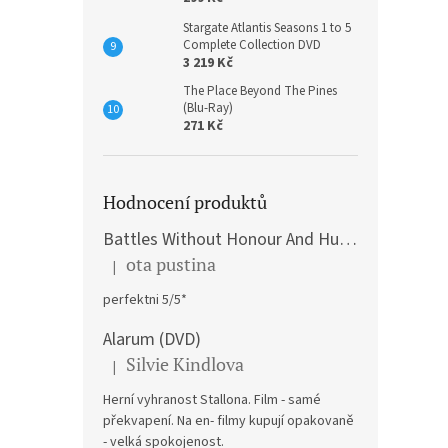
Stargate Atlantis Seasons 1 to 5
Complete Collection DVD
3 219 Kč
The Place Beyond The Pines
(Blu-Ray)
271 Kč
Hodnocení produktů
Battles Without Honour And Humanity / Yakuza Graveyad / Street Mobster DVD
ota pustina
|
Hodnocení produktu je 5 z 5 hvězdiček.
perfektni 5/5*
Alarum (DVD)
Silvie Kindlova
|
Hodnocení produktu je 5 z 5 hvězdiček.
Herní vyhranost Stallona. Film - samé
překvapení. Na en- filmy kupují opakovaně
- velká spokojenost.