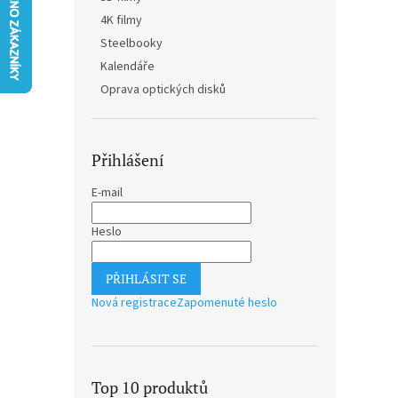
n
4K filmy
e
Steelbooky
l
Kalendáře
Oprava optických disků
Přihlášení
E-mail
Heslo
PŘIHLÁSIT SE
Nová registrace
Zapomenuté heslo
Top 10 produktů