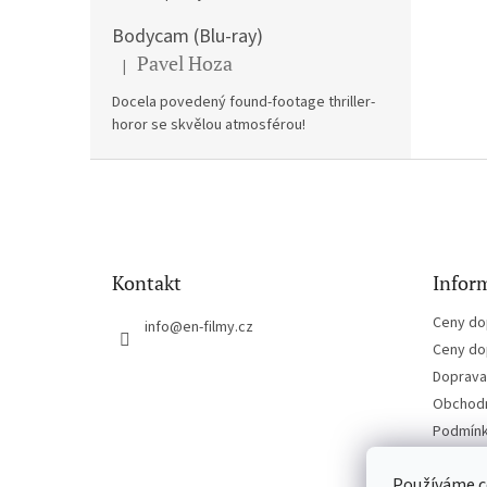
Bodycam (Blu-ray)
Pavel Hoza
|
Hodnocení produktu je 5 z 5 hvězdiček.
Docela povedený found-footage thriller-
horor se skvělou atmosférou!
Z
á
p
a
t
Kontakt
Inform
í
Ceny do
info
@
en-filmy.cz
Ceny do
Doprava 
Obchodn
Podmínk
Kontakt
Používáme c