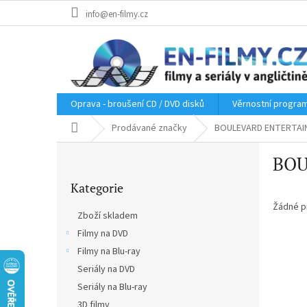
Přejít
info@en-filmy.cz
na
obsah
Oprava - broušení CD / DVD disků
Věrnostní progra
Domů
Prodávané značky
BOULEVARD ENTERTA
P
BOU
o
Přeskočit
s
Kategorie
kategorie
t
r
Žádné p
Zboží skladem
a
Filmy na DVD
n
Filmy na Blu-ray
n
í
Seriály na DVD
p
Seriály na Blu-ray
a
3D filmy