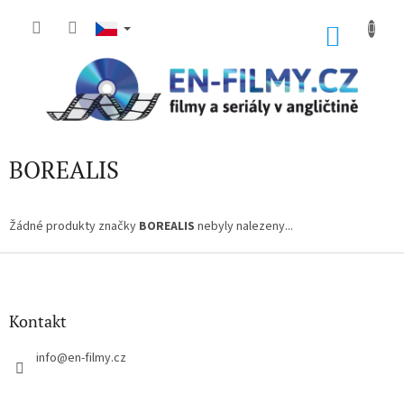
Přejít
na
NÁKU
obsah
KOŠÍK
BOREALIS
Žádné produkty značky
BOREALIS
nebyly nalezeny...
Z
á
p
a
Kontakt
t
í
info
@
en-filmy.cz