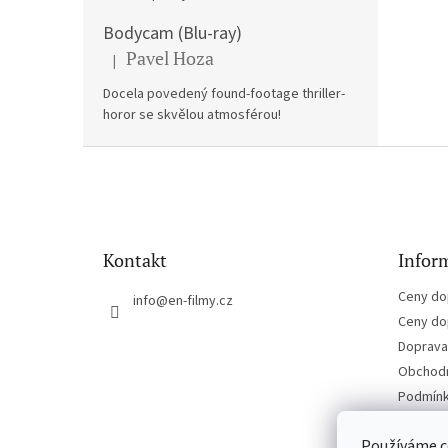
Bodycam (Blu-ray)
Pavel Hoza
|
Hodnocení produktu je 5 z 5 hvězdiček.
Docela povedený found-footage thriller-
horor se skvělou atmosférou!
Z
á
p
a
t
Kontakt
Inform
í
Ceny do
info
@
en-filmy.cz
Ceny do
Doprava 
Obchodn
Podmínk
Kontakt
Používáme c