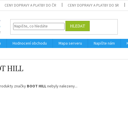
CENY DOPRAVY A PLATBY DO ČR
CENY DOPRAVY A PLATBY DO SR
HLEDAT
m
Hodnocení obchodu
Mapa serveru
Napište nám
T HILL
rodukty značky
BOOT HILL
nebyly nalezeny...