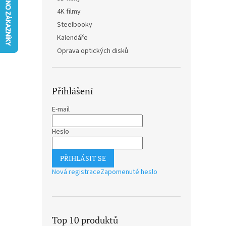
n
4K filmy
e
Steelbooky
l
Kalendáře
Oprava optických disků
Přihlášení
E-mail
Heslo
PŘIHLÁSIT SE
Nová registrace
Zapomenuté heslo
Top 10 produktů