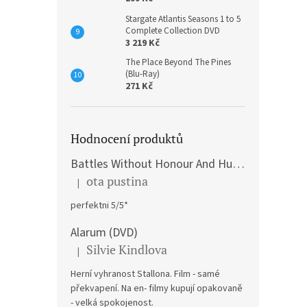
Stargate Atlantis Seasons 1 to 5
Complete Collection DVD
3 219 Kč
The Place Beyond The Pines
(Blu-Ray)
271 Kč
Hodnocení produktů
Battles Without Honour And Humanity / Yakuza Graveyad / Street Mobster DVD
ota pustina
|
Hodnocení produktu je 5 z 5 hvězdiček.
perfektni 5/5*
Alarum (DVD)
Silvie Kindlova
|
Hodnocení produktu je 5 z 5 hvězdiček.
Herní vyhranost Stallona. Film - samé
překvapení. Na en- filmy kupují opakovaně
- velká spokojenost.