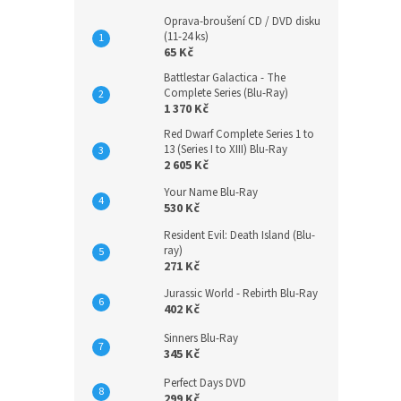
Oprava-broušení CD / DVD disku
(11-24 ks)
65 Kč
Battlestar Galactica - The
Complete Series (Blu-Ray)
1 370 Kč
Red Dwarf Complete Series 1 to
13 (Series I to XIII) Blu-Ray
2 605 Kč
Your Name Blu-Ray
530 Kč
Resident Evil: Death Island (Blu-
ray)
271 Kč
Jurassic World - Rebirth Blu-Ray
402 Kč
Sinners Blu-Ray
345 Kč
Perfect Days DVD
299 Kč