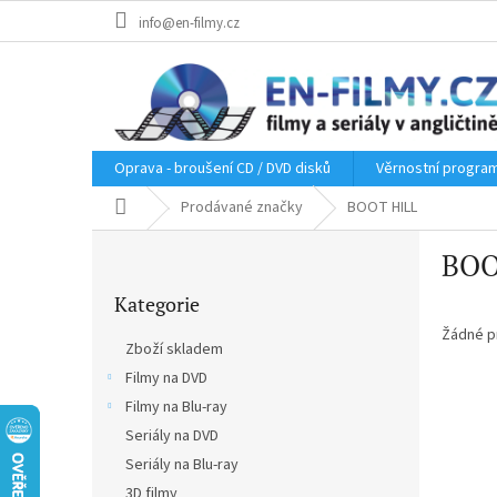
Přejít
info@en-filmy.cz
na
obsah
Oprava - broušení CD / DVD disků
Věrnostní progra
Domů
Prodávané značky
BOOT HILL
P
BOO
o
Přeskočit
s
Kategorie
kategorie
t
r
Žádné p
Zboží skladem
a
Filmy na DVD
n
Filmy na Blu-ray
n
í
Seriály na DVD
p
Seriály na Blu-ray
a
3D filmy