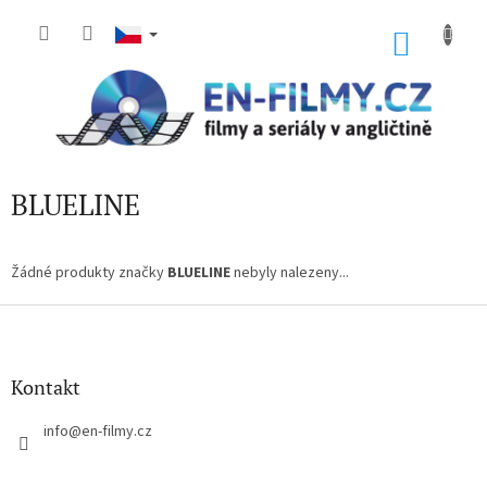
Přejít
na
NÁKU
obsah
KOŠÍK
BLUELINE
Žádné produkty značky
BLUELINE
nebyly nalezeny...
Z
á
p
a
Kontakt
t
í
info
@
en-filmy.cz