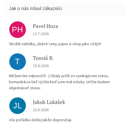
Pavel Hoza
PH
Hodnocení obchodu je 5 z 5 hvězdiček.
13.7.2026
Skvělé nabídky, dobré ceny,super e-shop jako vždy!!!
Tomáš B.
T
Hodnocení obchodu je 5 z 5 hvězdiček.
25.6.2026
Môžem len odporučiť. :) Obaly prišli vo vynikajúcom stave,
komunikácia tiež rýchla keď som mal otázky. Určite budem
objednávať znovu.
Jakub Lukášek
JL
Hodnocení obchodu je 5 z 5 hvězdiček.
22.6.2026
vše pořádku došlo,takže doporučuji.