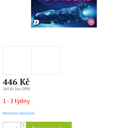
446 Kč
369 Kč bez DPH
Měrná
1 - 3 týdny
cena:
Možnosti doručení