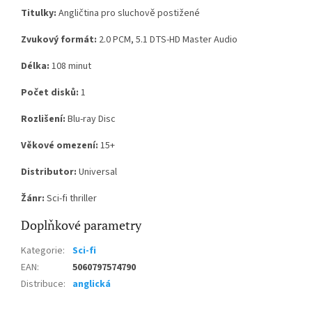
Titulky:
Angličtina pro sluchově postižené
Zvukový formát:
2.0 PCM, 5.1 DTS-HD Master Audio
Délka:
108 minut
Počet disků:
1
Rozlišení:
Blu-ray Disc
Věkové omezení:
15+
Distributor:
Universal
Žánr:
Sci-fi thriller
Doplňkové parametry
Kategorie
:
Sci-fi
EAN
:
5060797574790
Distribuce
:
anglická