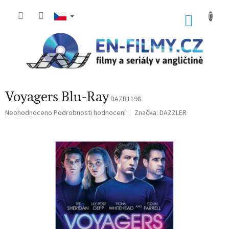
Přejít
na
NÁKU
obsah
KOŠÍK
Voyagers Blu-Ray
DAZB1198
Průměrné
Neohodnoceno
Podrobnosti hodnocení
Značka:
DAZZLER
hodnocení
produktu
je
0,0
z
5
hvězdiček.