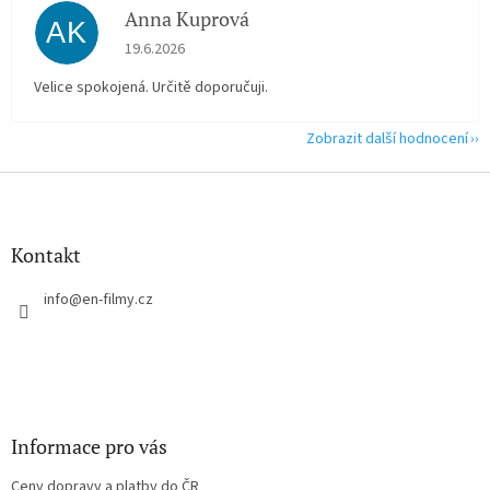
Anna Kuprová
AK
Hodnocení obchodu je 5 z 5 hvězdiček.
19.6.2026
Velice spokojená. Určitě doporučuji.
Zobrazit další hodnocení
Z
á
p
a
Kontakt
t
í
info
@
en-filmy.cz
Informace pro vás
Ceny dopravy a platby do ČR