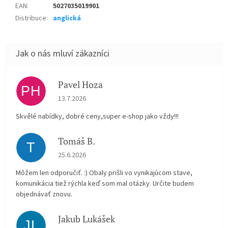
EAN
:
5027035019901
Distribuce
:
anglická
Pavel Hoza
PH
Hodnocení obchodu je 5 z 5 hvězdiček.
13.7.2026
Skvělé nabídky, dobré ceny,super e-shop jako vždy!!!
Tomáš B.
T
Hodnocení obchodu je 5 z 5 hvězdiček.
25.6.2026
Môžem len odporučiť. :) Obaly prišli vo vynikajúcom stave,
komunikácia tiež rýchla keď som mal otázky. Určite budem
objednávať znovu.
Jakub Lukášek
JL