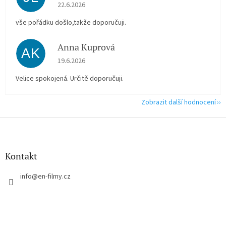
Hodnocení obchodu je 5 z 5 hvězdiček.
22.6.2026
vše pořádku došlo,takže doporučuji.
Anna Kuprová
AK
Hodnocení obchodu je 5 z 5 hvězdiček.
19.6.2026
Velice spokojená. Určitě doporučuji.
Zobrazit další hodnocení
Z
á
p
a
Kontakt
t
í
info
@
en-filmy.cz