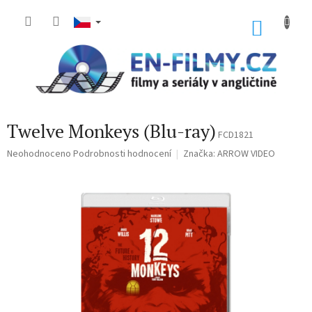
Přejít
na
NÁKU
obsah
KOŠÍK
Twelve Monkeys (Blu-ray)
FCD1821
Průměrné
Neohodnoceno
Podrobnosti hodnocení
Značka:
ARROW VIDEO
hodnocení
produktu
je
0,0
z
5
hvězdiček.