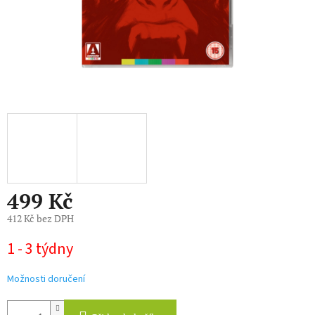
499 Kč
412 Kč bez DPH
Měrná
1 - 3 týdny
cena:
Možnosti doručení