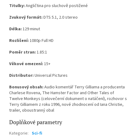
Titulky:
Angličtina pro sluchově postižené
Zvukový formát:
DTS 5.1, 2.0 stereo
Délka:
129 minut
Rozlišení:
1080p Full HD
Poměr stran:
1.85:1
Věkové omezení:
15+
Distributor:
Universal Pictures
Bonusový obsah:
Audio komentář Terry Gilliama a producenta
Charlese Rovena, The Hamster Factor and Other Tales of
Twelve Monkeys (celovečerní dokument o natáčení), rozhovor s
Terry Gilliamem z roku 1996, nové zhodnocení od Iana Christie,
trailer, oboustranný obal
Doplňkové parametry
Kategorie
:
Sci-fi