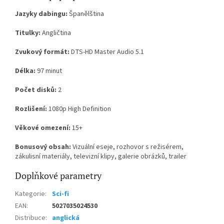
Jazyky dabingu:
Španělština
Titulky:
Angličtina
Zvukový formát:
DTS-HD Master Audio 5.1
Délka:
97 minut
Počet disků:
2
Rozlišení:
1080p High Definition
Věkové omezení:
15+
Bonusový obsah:
Vizuální eseje, rozhovor s režisérem,
zákulisní materiály, televizní klipy, galerie obrázků, trailer
Doplňkové parametry
Kategorie
:
Sci-fi
EAN
:
5027035024530
Distribuce
:
anglická