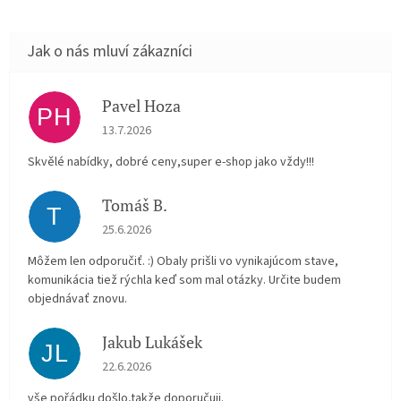
Pavel Hoza
PH
Hodnocení obchodu je 5 z 5 hvězdiček.
13.7.2026
Skvělé nabídky, dobré ceny,super e-shop jako vždy!!!
Tomáš B.
T
Hodnocení obchodu je 5 z 5 hvězdiček.
25.6.2026
Môžem len odporučiť. :) Obaly prišli vo vynikajúcom stave,
komunikácia tiež rýchla keď som mal otázky. Určite budem
objednávať znovu.
Jakub Lukášek
JL
Hodnocení obchodu je 5 z 5 hvězdiček.
22.6.2026
vše pořádku došlo,takže doporučuji.