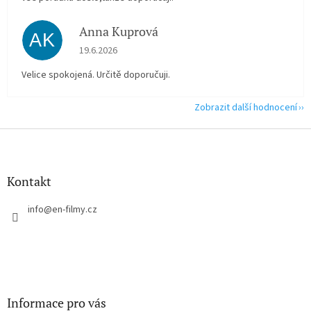
Anna Kuprová
AK
Hodnocení obchodu je 5 z 5 hvězdiček.
19.6.2026
Velice spokojená. Určitě doporučuji.
Zobrazit další hodnocení
Z
á
p
a
Kontakt
t
í
info
@
en-filmy.cz
Informace pro vás