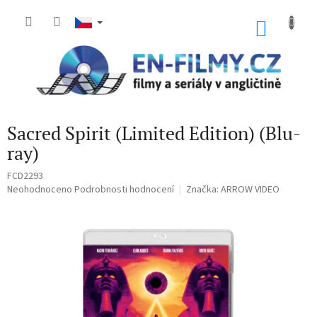
Přejít
na
NÁKU
obsah
KOŠÍK
Sacred Spirit (Limited Edition) (Blu-
ray)
FCD2293
Průměrné
Neohodnoceno
Podrobnosti hodnocení
Značka:
ARROW VIDEO
hodnocení
produktu
je
0,0
z
5
hvězdiček.