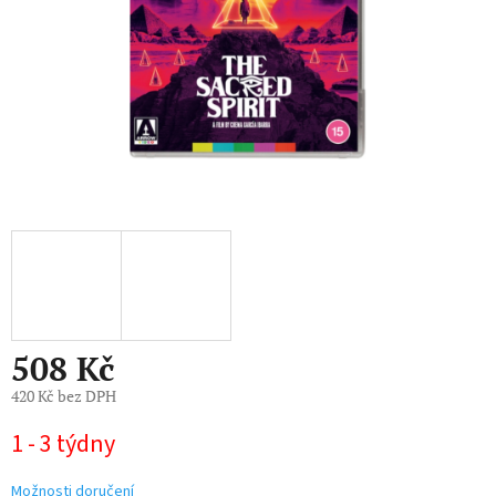
508 Kč
420 Kč bez DPH
Měrná
1 - 3 týdny
cena:
Možnosti doručení