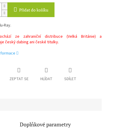
Přidat do košíku
lu-Ray.
chází ze zahraniční distribuce (Velká Británie) a
e český dabing ani české titulky.
informace
ZEPTAT SE
HLÍDAT
SDÍLET
Doplňkové parametry