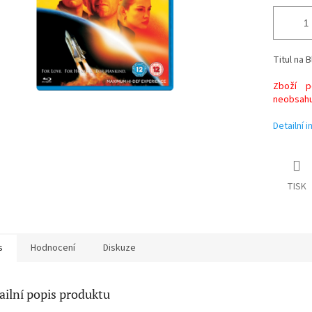
Titul na B
Zboží po
neobsahuj
Detailní 
TISK
s
Hodnocení
Diskuze
ailní popis produktu