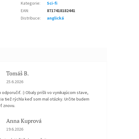
Kategorie
:
Sci-fi
EAN
:
8717418182441
Distribuce
:
anglická
Tomáš B.
Hodnocení obchodu je 5 z 5 hvězdiček.
25.6.2026
odporučiť. :) Obaly prišli vo vynikajúcom stave,
ia tiež rýchla keď som mal otázky. Určite budem
ť znovu.
Anna Kuprová
Hodnocení obchodu je 5 z 5 hvězdiček.
19.6.2026