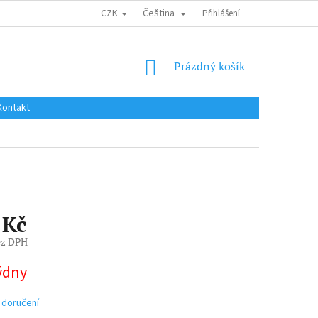
CZK
Čeština
DOPRAVA DO EU / INTERNATIONAL SHIPPING
Přihlášení
OBCHODNÍ PODMÍNKY
NÁKUPNÍ
Prázdný košík
KOŠÍK
Kontakt
 Kč
ez DPH
týdny
 doručení