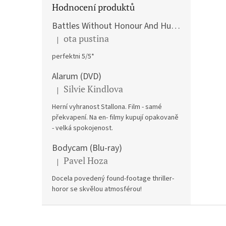
Hodnocení produktů
Battles Without Honour And Humanity / Yakuza Graveyad / Street Mobster DVD
ota pustina
|
Hodnocení produktu je 5 z 5 hvězdiček.
perfektni 5/5*
Alarum (DVD)
Silvie Kindlova
|
Hodnocení produktu je 5 z 5 hvězdiček.
Herní vyhranost Stallona. Film - samé
překvapení. Na en- filmy kupují opakovaně
- velká spokojenost.
Bodycam (Blu-ray)
Pavel Hoza
|
Hodnocení produktu je 5 z 5 hvězdiček.
Docela povedený found-footage thriller-
horor se skvělou atmosférou!
Z
á