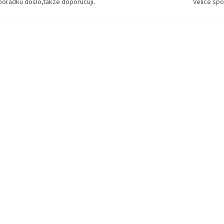
pořádku došlo,takže doporučuji.
Velice spo