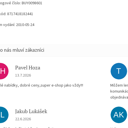
logové číslo: BUY0098601
kód: 8717418182441
m vydání: 2010-05-24
Pavel Hoza
PH
T
Hodnocení obchodu je 5 z 5 hvězdiček.
13.7.2026
lé nabídky, dobré ceny,super e-shop jako vždy!!!
Môžem len 
komunikác
objednáva
Jakub Lukášek
JL
AK
Hodnocení obchodu je 5 z 5 hvězdiček.
22.6.2026