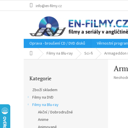
Přejít
info@en-filmy.cz
na
obsah
Oprava - broušení CD / DVD disků
Věrnostní progra
Domů
Filmy na Blu-ray
Sci-fi
Armageddon (
P
Arm
o
Přeskočit
s
Průměr
Kategorie
Neohod
kategorie
t
hodnoce
r
produkt
Zboží skladem
a
je
Filmy na DVD
n
0,0
z
Filmy na Blu-ray
n
5
í
Akční / Dobrodružné
hvězdič
p
Anime
a
Animované