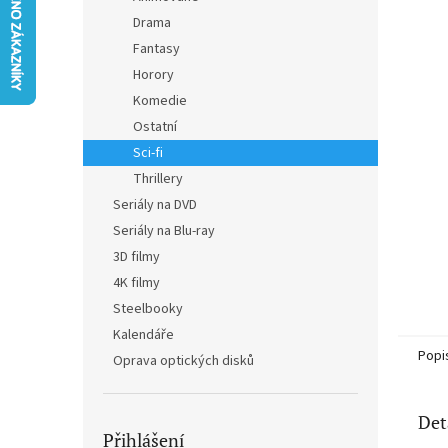
n
Drama
e
Fantasy
l
Horory
Komedie
Ostatní
Sci-fi
Thrillery
Seriály na DVD
Seriály na Blu-ray
3D filmy
4K filmy
Steelbooky
Kalendáře
Popi
Oprava optických disků
Det
Přihlášení