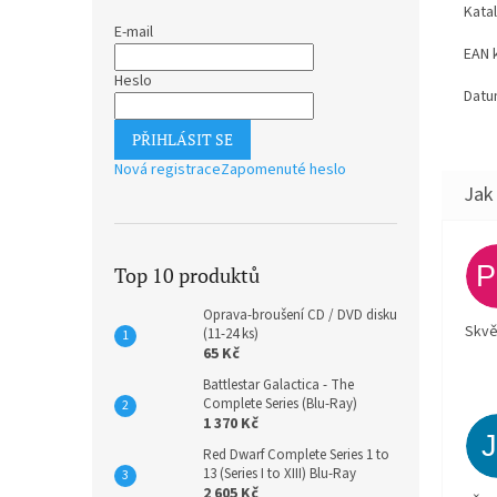
Kata
E-mail
EAN 
Heslo
Datu
PŘIHLÁSIT SE
Nová registrace
Zapomenuté heslo
Top 10 produktů
Oprava-broušení CD / DVD disku
Skvě
(11-24 ks)
65 Kč
Battlestar Galactica - The
Complete Series (Blu-Ray)
1 370 Kč
Red Dwarf Complete Series 1 to
13 (Series I to XIII) Blu-Ray
2 605 Kč