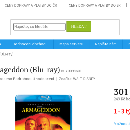
CENY DOPRAVY A PLATBY DO ČR
CENY DOPRAVY A PLATBY DO SR
HLEDAT
m
Hodnocení obchodu
Mapa serveru
Napište nám
Blu-ray)
ageddon (Blu-ray)
BUY0098601
né
noceno
Podrobnosti hodnocení
Značka:
WALT DISNEY
ní
301
u
249 Kč b
Měrná
1 - 3 
cena:
ek.
Možnosti