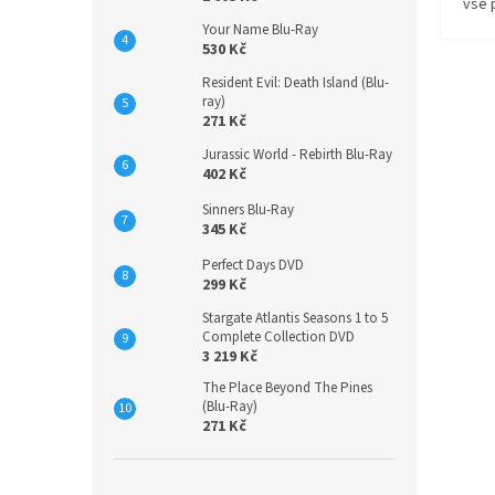
vše 
Your Name Blu-Ray
530 Kč
Resident Evil: Death Island (Blu-
ray)
271 Kč
Jurassic World - Rebirth Blu-Ray
402 Kč
Sinners Blu-Ray
345 Kč
Perfect Days DVD
299 Kč
Stargate Atlantis Seasons 1 to 5
Complete Collection DVD
3 219 Kč
The Place Beyond The Pines
(Blu-Ray)
271 Kč