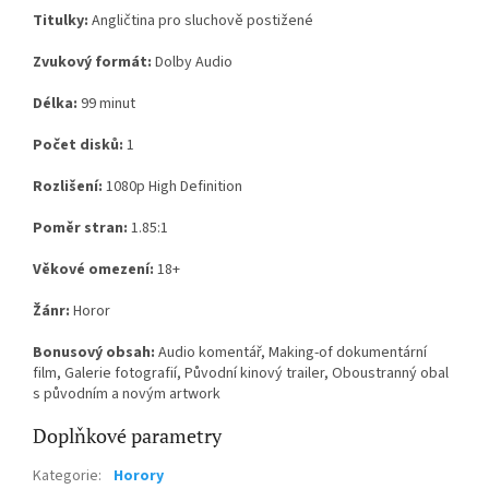
Titulky:
Angličtina pro sluchově postižené
Zvukový formát:
Dolby Audio
Délka:
99 minut
Počet disků:
1
Rozlišení:
1080p High Definition
Poměr stran:
1.85:1
Věkové omezení:
18+
Žánr:
Horor
Bonusový obsah:
Audio komentář, Making-of dokumentární
film, Galerie fotografií, Původní kinový trailer, Oboustranný obal
s původním a novým artwork
Doplňkové parametry
Kategorie
:
Horory