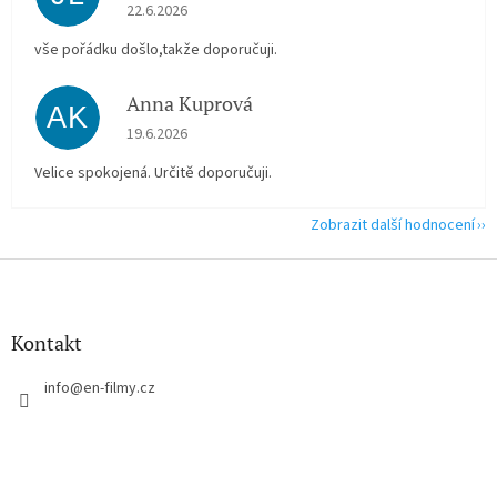
Hodnocení obchodu je 5 z 5 hvězdiček.
22.6.2026
vše pořádku došlo,takže doporučuji.
Anna Kuprová
AK
Hodnocení obchodu je 5 z 5 hvězdiček.
19.6.2026
Velice spokojená. Určitě doporučuji.
Zobrazit další hodnocení
Z
á
p
a
Kontakt
t
í
info
@
en-filmy.cz