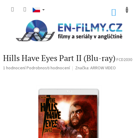
Přejít
na
NÁKU
obsah
KOŠÍK
Hills Have Eyes Part II (Blu-ray)
FCD2030
Průměrné
1 hodnocení
Podrobnosti hodnocení
Značka:
ARROW VIDEO
hodnocení
produktu
je
5,0
z
5
hvězdiček.