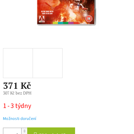
371 Kč
307 Kč bez DPH
Měrná
1 - 3 týdny
cena:
Možnosti doručení