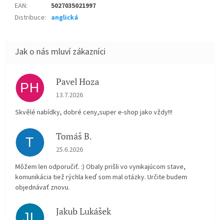
EAN
:
5027035021997
Distribuce
:
anglická
Pavel Hoza
PH
Hodnocení obchodu je 5 z 5 hvězdiček.
13.7.2026
Skvělé nabídky, dobré ceny,super e-shop jako vždy!!!
Tomáš B.
T
Hodnocení obchodu je 5 z 5 hvězdiček.
25.6.2026
Môžem len odporučiť. :) Obaly prišli vo vynikajúcom stave,
komunikácia tiež rýchla keď som mal otázky. Určite budem
objednávať znovu.
Jakub Lukášek
JL