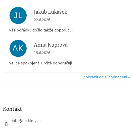
Jakub Lukášek
JL
Hodnocení obchodu je 5 z 5 hvězdiček.
22.6.2026
vše pořádku došlo,takže doporučuji.
Anna Kuprová
AK
Hodnocení obchodu je 5 z 5 hvězdiček.
19.6.2026
Velice spokojená. Určitě doporučuji.
Zobrazit další hodnocení
Z
á
p
a
Kontakt
t
í
info
@
en-filmy.cz