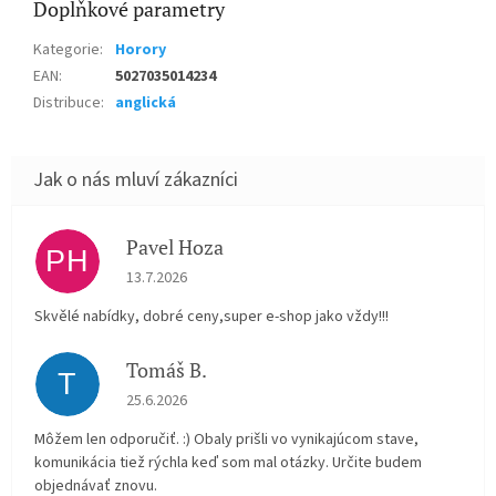
Doplňkové parametry
Kategorie
:
Horory
EAN
:
5027035014234
Distribuce
:
anglická
Pavel Hoza
PH
Hodnocení obchodu je 5 z 5 hvězdiček.
13.7.2026
Skvělé nabídky, dobré ceny,super e-shop jako vždy!!!
Tomáš B.
T
Hodnocení obchodu je 5 z 5 hvězdiček.
25.6.2026
Môžem len odporučiť. :) Obaly prišli vo vynikajúcom stave,
komunikácia tiež rýchla keď som mal otázky. Určite budem
objednávať znovu.