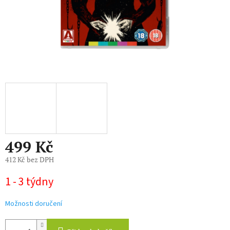
499 Kč
412 Kč bez DPH
Měrná
1 - 3 týdny
cena:
Možnosti doručení