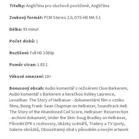
Titulky:
Angličtina pro sluchově postižené, Angličtina
Zvukový formát:
PCM Stereo 2.0, DTS-HD MA 5.1
Délka:
93 minut
Počet disků:
1
Rozlišení:
Full HD 1080p
Poměr stran:
1.85:1
Věkové omezení:
18+
Bonusový obsah:
Audio komentář s režisérem Clive Barkerem,
Audio komentář s Barkerem a herečkou Ashley Laurence,
Leviathan: The Story of Hellraiser - dokumentární film o vzniku
filmu, Being Frank: Sean Chapman on Hellraiser, Soundtrack Hell:
The Story of the Abandoned Coil Score, Hellraiser: Resurrection
- archivní dokument, Under the Skin: Doug Bradley on Hellraiser,
Původní EPK s rozhovory, Ukázky scénářů, Trailery a TV spoty,
Galerie obrázků, Oboustranný obal s původním a novým artwork