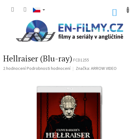
Přejít
na
NÁKU
obsah
KOŠÍK
Hellraiser (Blu-ray)
FCD1255
Průměrné
2 hodnocení
Podrobnosti hodnocení
Značka:
ARROW VIDEO
hodnocení
produktu
je
5,0
z
5
hvězdiček.