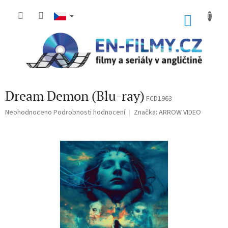
Přejít
na
NÁKU
obsah
KOŠÍK
Dream Demon (Blu-ray)
FCD1963
Průměrné
Neohodnoceno
Podrobnosti hodnocení
Značka:
ARROW VIDEO
hodnocení
produktu
je
0,0
z
5
hvězdiček.