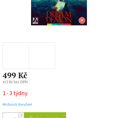
499 Kč
412 Kč bez DPH
Měrná
1 - 3 týdny
cena:
Možnosti doručení