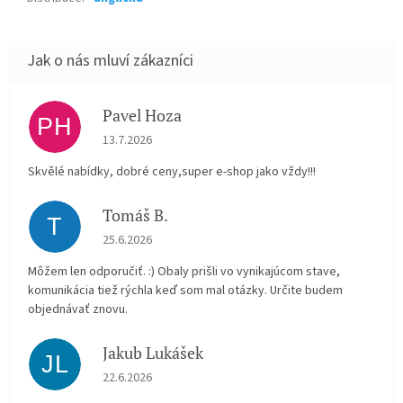
Pavel Hoza
PH
Hodnocení obchodu je 5 z 5 hvězdiček.
13.7.2026
Skvělé nabídky, dobré ceny,super e-shop jako vždy!!!
Tomáš B.
T
Hodnocení obchodu je 5 z 5 hvězdiček.
25.6.2026
Môžem len odporučiť. :) Obaly prišli vo vynikajúcom stave,
komunikácia tiež rýchla keď som mal otázky. Určite budem
objednávať znovu.
Jakub Lukášek
JL
Hodnocení obchodu je 5 z 5 hvězdiček.
22.6.2026