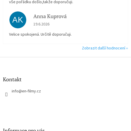
vše pořádku došlo,takže doporučuji.
Anna Kuprová
AK
Hodnocení obchodu je 5 z 5 hvězdiček.
19.6.2026
Velice spokojená. Určitě doporučuji.
Zobrazit další hodnocení
Z
á
p
a
Kontakt
t
í
info
@
en-filmy.cz
Informace pro vás