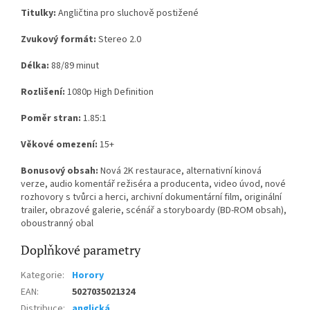
Titulky:
Angličtina pro sluchově postižené
Zvukový formát:
Stereo 2.0
Délka:
88/89 minut
Rozlišení:
1080p High Definition
Poměr stran:
1.85:1
Věkové omezení:
15+
Bonusový obsah:
Nová 2K restaurace, alternativní kinová
verze, audio komentář režiséra a producenta, video úvod, nové
rozhovory s tvůrci a herci, archivní dokumentární film, originální
trailer, obrazové galerie, scénář a storyboardy (BD-ROM obsah),
oboustranný obal
Doplňkové parametry
Kategorie
:
Horory
EAN
:
5027035021324
Distribuce
:
anglická