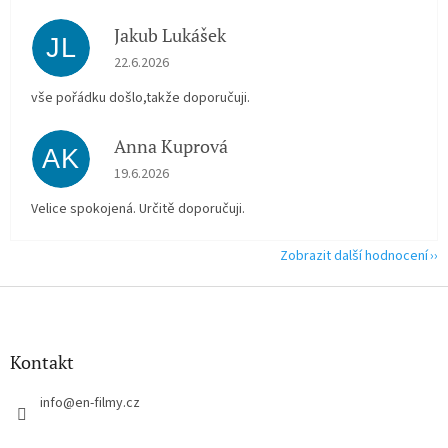
Jakub Lukášek
JL
Hodnocení obchodu je 5 z 5 hvězdiček.
22.6.2026
vše pořádku došlo,takže doporučuji.
Anna Kuprová
AK
Hodnocení obchodu je 5 z 5 hvězdiček.
19.6.2026
Velice spokojená. Určitě doporučuji.
Zobrazit další hodnocení
Z
á
p
a
Kontakt
t
í
info
@
en-filmy.cz