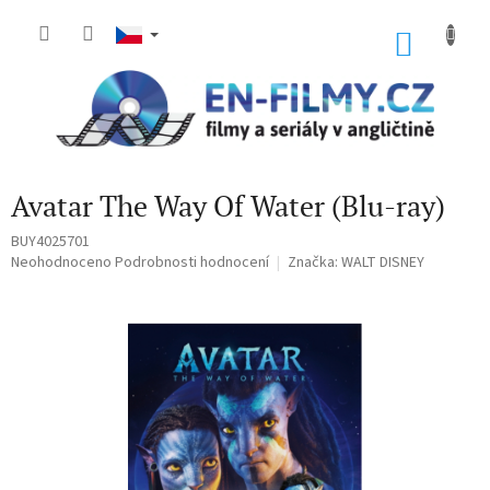
Přejít
na
NÁKU
obsah
KOŠÍK
Avatar The Way Of Water (Blu-ray)
BUY4025701
Průměrné
Neohodnoceno
Podrobnosti hodnocení
Značka:
WALT DISNEY
hodnocení
produktu
je
0,0
z
5
hvězdiček.