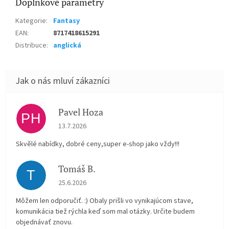
Doplňkové parametry
Kategorie
:
Fantasy
EAN
:
8717418615291
Distribuce
:
anglická
Pavel Hoza
PH
Hodnocení obchodu je 5 z 5 hvězdiček.
13.7.2026
Skvělé nabídky, dobré ceny,super e-shop jako vždy!!!
Tomáš B.
T
Hodnocení obchodu je 5 z 5 hvězdiček.
25.6.2026
Môžem len odporučiť. :) Obaly prišli vo vynikajúcom stave,
komunikácia tiež rýchla keď som mal otázky. Určite budem
objednávať znovu.