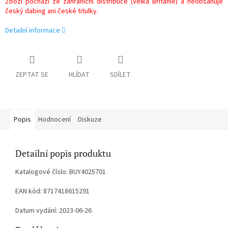
Zboží pochází ze zahraniční distribuce (Velká Británie) a neobsahuje
český dabing ani české titulky.
Detailní informace
ZEPTAT SE
HLÍDAT
SDÍLET
Popis
Hodnocení
Diskuze
Detailní popis produktu
Katalogové číslo: BUY4025701
EAN kód: 8717418615291
Datum vydání: 2023-06-26