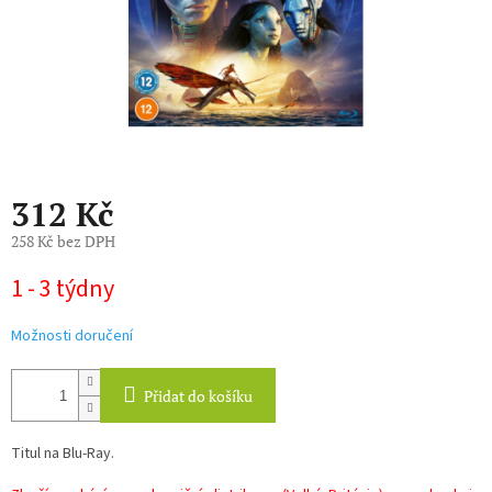
312 Kč
258 Kč bez DPH
Měrná
1 - 3 týdny
cena:
Možnosti doručení
Přidat do košíku
Titul na Blu-Ray.