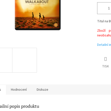
Titul na B
Zboží po
neobsahuj
Detailní 
TISK
s
Hodnocení
Diskuze
ailní popis produktu