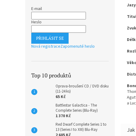
Jazy
E-mail
Titu
Heslo
Zvuk
PŘIHLÁSIT SE
Délk
Nová registrace
Zapomenuté heslo
Rozl
Věko
Dist
Top 10 produktů
Bonu
Oprava-broušení CD / DVD disku
Thom
(11-24 ks)
65 Kč
Agut
a Lu
Battlestar Galactica - The
Complete Series (Blu-Ray)
1 370 Kč
Red Dwarf Complete Series 1 to
13 (Series I to XIII) Blu-Ray
2 605 Kč