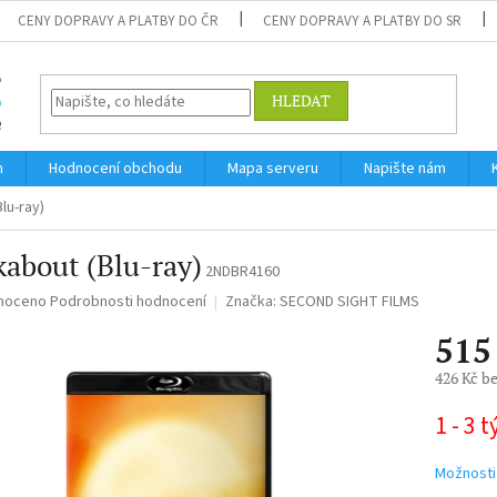
CENY DOPRAVY A PLATBY DO ČR
CENY DOPRAVY A PLATBY DO SR
HLEDAT
m
Hodnocení obchodu
Mapa serveru
Napište nám
lu-ray)
about (Blu-ray)
2NDBR4160
né
noceno
Podrobnosti hodnocení
Značka:
SECOND SIGHT FILMS
ní
515
u
426 Kč b
Měrná
1 - 3 
cena:
ek.
Možnosti