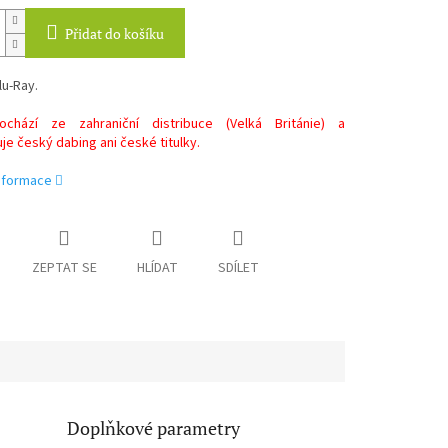
Přidat do košíku
lu-Ray.
chází ze zahraniční distribuce (Velká Británie) a
e český dabing ani české titulky.
informace
ZEPTAT SE
HLÍDAT
SDÍLET
Doplňkové parametry