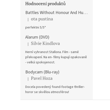
Hodnocení produktů
Battles Without Honour And Humanity / Yakuza Graveyad / Street Mobster DVD
ota pustina
|
Hodnocení produktu je 5 z 5 hvězdiček.
perfektni 5/5*
Alarum (DVD)
Silvie Kindlova
|
Hodnocení produktu je 5 z 5 hvězdiček.
Herní vyhranost Stallona. Film - samé
překvapení. Na en- filmy kupují opakovaně
- velká spokojenost.
Bodycam (Blu-ray)
Pavel Hoza
|
Hodnocení produktu je 5 z 5 hvězdiček.
Docela povedený found-footage thriller-
horor se skvělou atmosférou!
Z
á