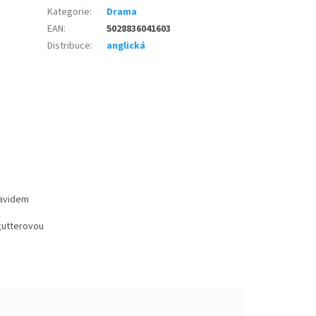
Kategorie
:
Drama
EAN
:
5028836041603
Distribuce
:
anglická
Davidem
gutterovou