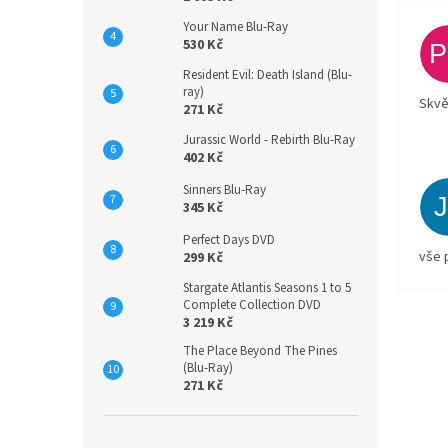
Your Name Blu-Ray
530 Kč
Resident Evil: Death Island (Blu-
ray)
Skvě
271 Kč
Jurassic World - Rebirth Blu-Ray
402 Kč
Sinners Blu-Ray
345 Kč
Perfect Days DVD
vše 
299 Kč
Stargate Atlantis Seasons 1 to 5
Complete Collection DVD
3 219 Kč
The Place Beyond The Pines
(Blu-Ray)
271 Kč