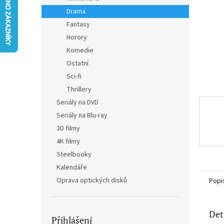
n
Drama
e
Fantasy
l
Horory
Komedie
Ostatní
Sci-fi
Thrillery
Seriály na DVD
Seriály na Blu-ray
3D filmy
4K filmy
Steelbooky
Kalendáře
Oprava optických disků
Popi
Det
Přihlášení