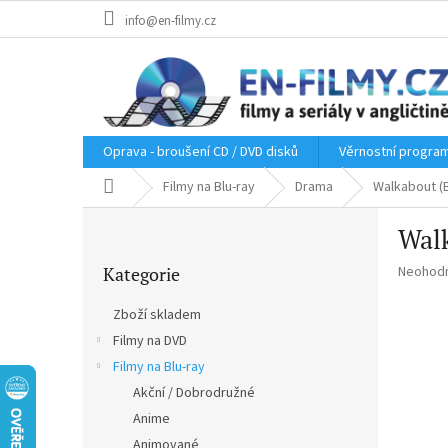
Přejít
info@en-filmy.cz
na
obsah
Oprava - broušení CD / DVD disků
Věrnostní progra
Domů
Filmy na Blu-ray
Drama
Walkabout (B
P
Walk
o
Přeskočit
s
Průměr
Kategorie
Neohod
kategorie
t
hodnoce
r
produkt
Zboží skladem
a
je
Filmy na DVD
n
0,0
z
Filmy na Blu-ray
n
5
í
Akční / Dobrodružné
hvězdič
p
Anime
a
Animované