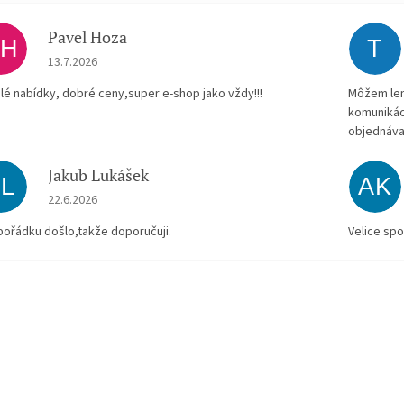
Pavel Hoza
PH
T
Hodnocení obchodu je 5 z 5 hvězdiček.
13.7.2026
lé nabídky, dobré ceny,super e-shop jako vždy!!!
Môžem len 
komunikác
objednáva
Jakub Lukášek
JL
AK
Hodnocení obchodu je 5 z 5 hvězdiček.
22.6.2026
pořádku došlo,takže doporučuji.
Velice spo