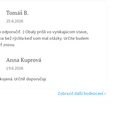
Tomáš B.
Hodnocení obchodu je 5 z 5 hvězdiček.
25.6.2026
odporučiť. :) Obaly prišli vo vynikajúcom stave,
ia tiež rýchla keď som mal otázky. Určite budem
ť znovu.
Anna Kuprová
Hodnocení obchodu je 5 z 5 hvězdiček.
19.6.2026
kojená. Určitě doporučuji.
Zobrazit další hodnocení