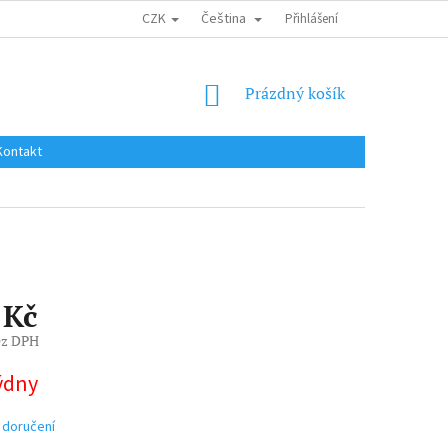
CZK
Čeština
DOPRAVA DO EU / INTERNATIONAL SHIPPING
Přihlášení
OBCHODNÍ PODMÍNKY
NÁKUPNÍ
Prázdný košík
KOŠÍK
Kontakt
 Kč
ez DPH
týdny
 doručení