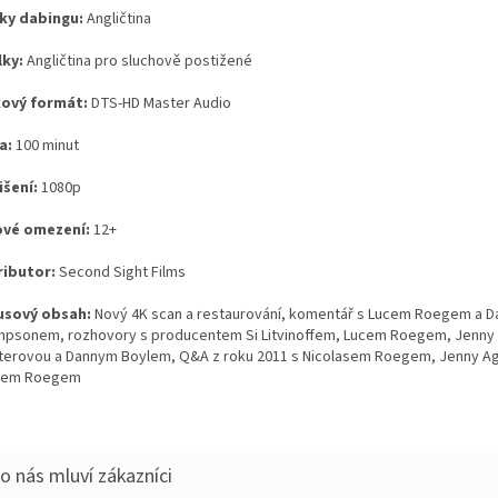
ky dabingu:
Angličtina
lky:
Angličtina pro sluchově postižené
ový formát:
DTS-HD Master Audio
a:
100 minut
išení:
1080p
vé omezení:
12+
ributor:
Second Sight Films
sový obsah:
Nový 4K scan a restaurování, komentář s Lucem Roegem a 
psonem, rozhovory s producentem Si Litvinoffem, Lucem Roegem, Jenny
terovou a Dannym Boylem, Q&A z roku 2011 s Nicolasem Roegem, Jenny A
cem Roegem