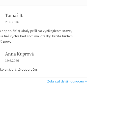
Tomáš B.
Hodnocení obchodu je 5 z 5 hvězdiček.
25.6.2026
odporučiť. :) Obaly prišli vo vynikajúcom stave,
ia tiež rýchla keď som mal otázky. Určite budem
ť znovu.
Anna Kuprová
Hodnocení obchodu je 5 z 5 hvězdiček.
19.6.2026
kojená. Určitě doporučuji.
Zobrazit další hodnocení