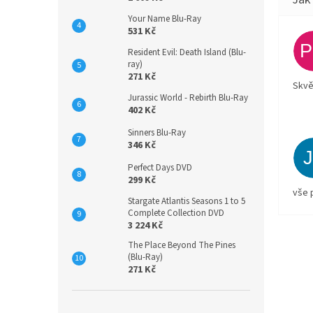
Your Name Blu-Ray
531 Kč
Resident Evil: Death Island (Blu-
ray)
271 Kč
Skvě
Jurassic World - Rebirth Blu-Ray
402 Kč
Sinners Blu-Ray
346 Kč
Perfect Days DVD
299 Kč
vše 
Stargate Atlantis Seasons 1 to 5
Complete Collection DVD
3 224 Kč
The Place Beyond The Pines
(Blu-Ray)
271 Kč