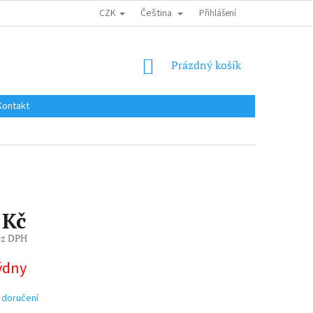
CZK
Čeština
DOPRAVA DO EU / INTERNATIONAL SHIPPING
Přihlášení
OBCHODNÍ PODMÍNKY
NÁKUPNÍ
Prázdný košík
KOŠÍK
Kontakt
 Kč
ez DPH
týdny
 doručení