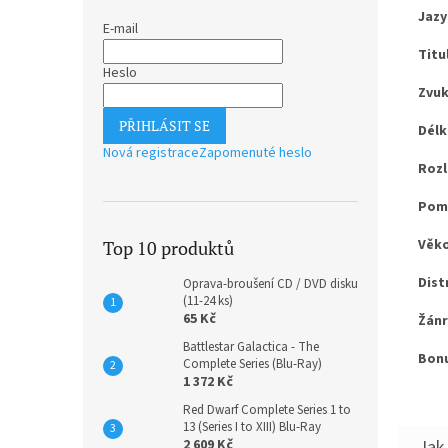
Jazy
E-mail
Titu
Heslo
Zvuk
PŘIHLÁSIT SE
Délk
Nová registrace
Zapomenuté heslo
Rozl
Pomě
Věko
Top 10 produktů
Dist
Oprava-broušení CD / DVD disku
(11-24 ks)
65 Kč
Žánr
Battlestar Galactica - The
Bonu
Complete Series (Blu-Ray)
1 372 Kč
Red Dwarf Complete Series 1 to
13 (Series I to XIII) Blu-Ray
2 609 Kč