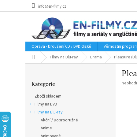
Přejít
info@en-filmy.cz
na
obsah
Oprava - broušení CD / DVD disků
Věrnostní progra
Domů
Filmy na Blu-ray
Drama
Pleasure (Bl
P
Plea
o
Přeskočit
s
Průměr
Kategorie
Neohod
kategorie
t
hodnoce
r
produkt
Zboží skladem
a
je
Filmy na DVD
n
0,0
z
Filmy na Blu-ray
n
5
í
Akční / Dobrodružné
hvězdič
p
Anime
a
Animované