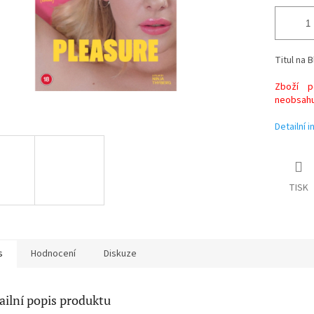
Titul na B
Zboží po
neobsahuj
Detailní 
TISK
s
Hodnocení
Diskuze
ailní popis produktu