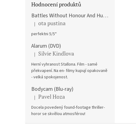
Hodnocení produktů
Battles Without Honour And Humanity / Yakuza Graveyad / Street Mobster DVD
ota pustina
|
Hodnocení produktu je 5 z 5 hvězdiček.
perfektni 5/5*
Alarum (DVD)
Silvie Kindlova
|
Hodnocení produktu je 5 z 5 hvězdiček.
Herní vyhranost Stallona. Film - samé
překvapení. Na en- filmy kupují opakovaně
- velká spokojenost.
Bodycam (Blu-ray)
Pavel Hoza
|
Hodnocení produktu je 5 z 5 hvězdiček.
Docela povedený found-footage thriller-
horor se skvělou atmosférou!
Z
á