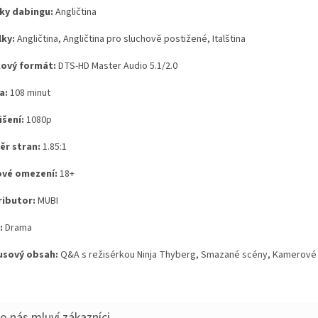
ky dabingu:
Angličtina
lky:
Angličtina, Angličtina pro sluchově postižené, Italština
ový formát:
DTS-HD Master Audio 5.1/2.0
a:
108 minut
išení:
1080p
r stran:
1.85:1
vé omezení:
18+
ributor:
MUBI
:
Drama
sový obsah:
Q&A s režisérkou Ninja Thyberg, Smazané scény, Kamerové