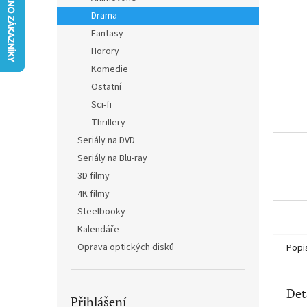
n
Drama
e
Fantasy
l
Horory
Komedie
Ostatní
Sci-fi
Thrillery
Seriály na DVD
Seriály na Blu-ray
3D filmy
4K filmy
Steelbooky
Kalendáře
Oprava optických disků
Popi
Det
Přihlášení