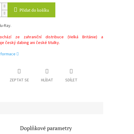
Přidat do košíku
lu-Ray.
chází ze zahraniční distribuce (Velká Británie) a
e český dabing ani české titulky.
informace
ZEPTAT SE
HLÍDAT
SDÍLET
Doplňkové parametry