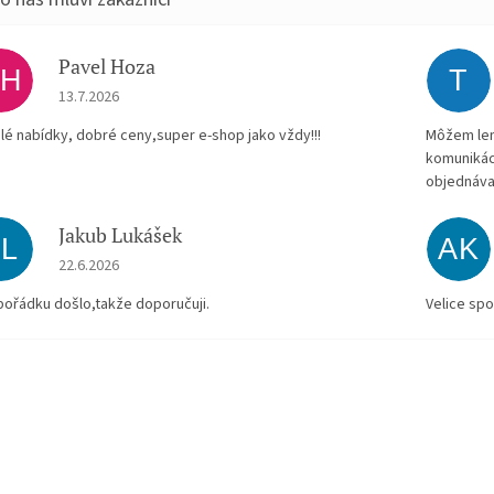
Pavel Hoza
PH
T
Hodnocení obchodu je 5 z 5 hvězdiček.
13.7.2026
lé nabídky, dobré ceny,super e-shop jako vždy!!!
Môžem len 
komunikác
objednáva
Jakub Lukášek
JL
AK
Hodnocení obchodu je 5 z 5 hvězdiček.
22.6.2026
pořádku došlo,takže doporučuji.
Velice spo