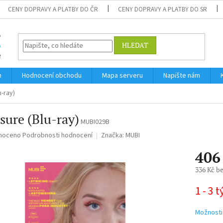
CENY DOPRAVY A PLATBY DO ČR
CENY DOPRAVY A PLATBY DO SR
HLEDAT
m
Hodnocení obchodu
Mapa serveru
Napište nám
u-ray)
sure (Blu-ray)
MUBI029B
né
noceno
Podrobnosti hodnocení
Značka:
MUBI
ní
406
u
336 Kč b
Měrná
1 - 3 
cena:
ek.
Možnosti