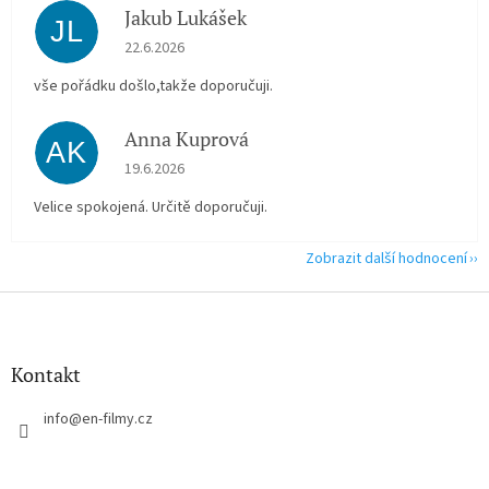
Jakub Lukášek
JL
Hodnocení obchodu je 5 z 5 hvězdiček.
22.6.2026
vše pořádku došlo,takže doporučuji.
Anna Kuprová
AK
Hodnocení obchodu je 5 z 5 hvězdiček.
19.6.2026
Velice spokojená. Určitě doporučuji.
Zobrazit další hodnocení
Z
á
p
a
Kontakt
t
í
info
@
en-filmy.cz