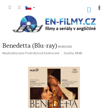
Přejít
na
NÁKU
obsah
KOŠÍK
Benedetta (Blu-ray)
MUBI028B
Průměrné
Neohodnoceno
Podrobnosti hodnocení
Značka:
MUBI
hodnocení
produktu
je
0,0
z
5
hvězdiček.