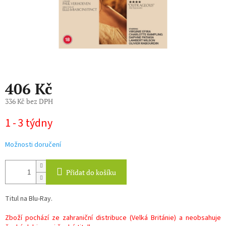
406 Kč
336 Kč bez DPH
Měrná
1 - 3 týdny
cena:
Možnosti doručení
Přidat do košíku
Titul na Blu-Ray.
Zboží pochází ze zahraniční distribuce (Velká Británie) a neobsahuje