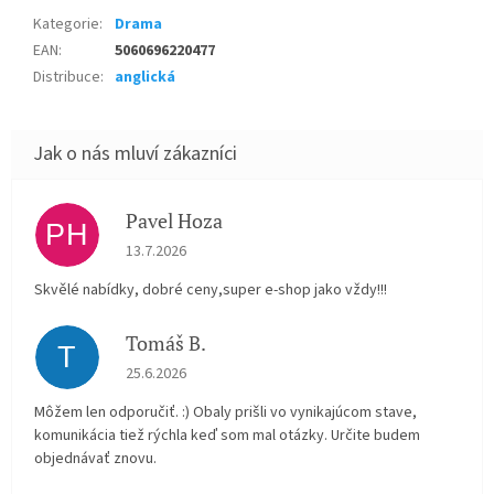
Kategorie
:
Drama
EAN
:
5060696220477
Distribuce
:
anglická
Pavel Hoza
PH
Hodnocení obchodu je 5 z 5 hvězdiček.
13.7.2026
Skvělé nabídky, dobré ceny,super e-shop jako vždy!!!
Tomáš B.
T
Hodnocení obchodu je 5 z 5 hvězdiček.
25.6.2026
Môžem len odporučiť. :) Obaly prišli vo vynikajúcom stave,
komunikácia tiež rýchla keď som mal otázky. Určite budem
objednávať znovu.