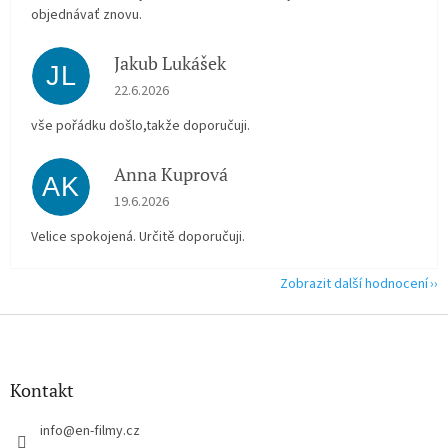
objednávať znovu.
Jakub Lukášek
JL
Hodnocení obchodu je 5 z 5 hvězdiček.
22.6.2026
vše pořádku došlo,takže doporučuji.
Anna Kuprová
AK
Hodnocení obchodu je 5 z 5 hvězdiček.
19.6.2026
Velice spokojená. Určitě doporučuji.
Zobrazit další hodnocení
Z
á
p
a
Kontakt
t
í
info
@
en-filmy.cz