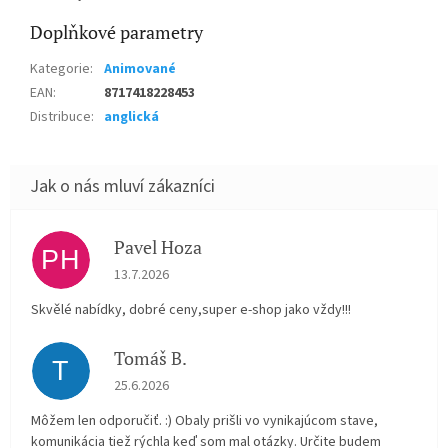
Doplňkové parametry
Kategorie
:
Animované
EAN
:
8717418228453
Distribuce
:
anglická
Pavel Hoza
PH
Hodnocení obchodu je 5 z 5 hvězdiček.
13.7.2026
Skvělé nabídky, dobré ceny,super e-shop jako vždy!!!
Tomáš B.
T
Hodnocení obchodu je 5 z 5 hvězdiček.
25.6.2026
Môžem len odporučiť. :) Obaly prišli vo vynikajúcom stave,
komunikácia tiež rýchla keď som mal otázky. Určite budem