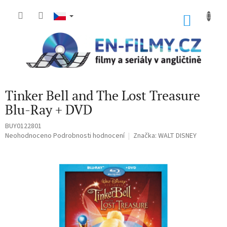
Přejít
na
NÁKU
obsah
KOŠÍK
Tinker Bell and The Lost Treasure
Blu-Ray + DVD
BUY0122801
Průměrné
Neohodnoceno
Podrobnosti hodnocení
Značka:
WALT DISNEY
hodnocení
produktu
je
0,0
z
5
hvězdiček.