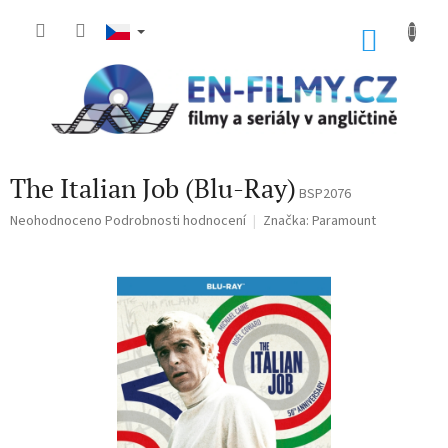
Přejít
na
NÁKU
obsah
KOŠÍK
The Italian Job (Blu-Ray)
BSP2076
Průměrné
Neohodnoceno
Podrobnosti hodnocení
Značka:
Paramount
hodnocení
produktu
je
0,0
z
5
hvězdiček.