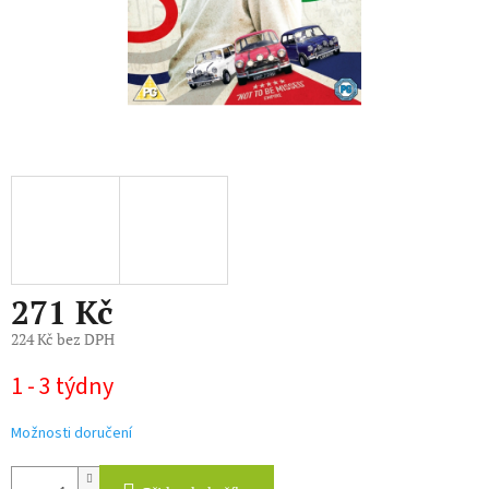
271 Kč
224 Kč bez DPH
Měrná
1 - 3 týdny
cena:
Možnosti doručení