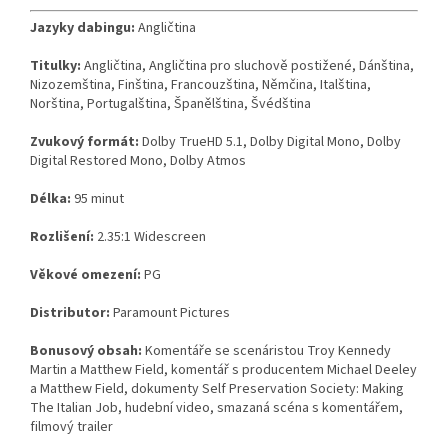
Jazyky dabingu:
Angličtina
Titulky:
Angličtina, Angličtina pro sluchově postižené, Dánština,
Nizozemština, Finština, Francouzština, Němčina, Italština,
Norština, Portugalština, Španělština, Švédština
Zvukový formát:
Dolby TrueHD 5.1, Dolby Digital Mono, Dolby
Digital Restored Mono, Dolby Atmos
Délka:
95 minut
Rozlišení:
2.35:1 Widescreen
Věkové omezení:
PG
Distributor:
Paramount Pictures
Bonusový obsah:
Komentáře se scenáristou Troy Kennedy
Martin a Matthew Field, komentář s producentem Michael Deeley
a Matthew Field, dokumenty Self Preservation Society: Making
The Italian Job, hudební video, smazaná scéna s komentářem,
filmový trailer