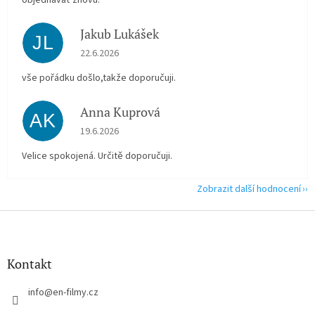
objednávať znovu.
Jakub Lukášek
JL
Hodnocení obchodu je 5 z 5 hvězdiček.
22.6.2026
vše pořádku došlo,takže doporučuji.
Anna Kuprová
AK
Hodnocení obchodu je 5 z 5 hvězdiček.
19.6.2026
Velice spokojená. Určitě doporučuji.
Zobrazit další hodnocení
Z
á
p
a
Kontakt
t
í
info
@
en-filmy.cz