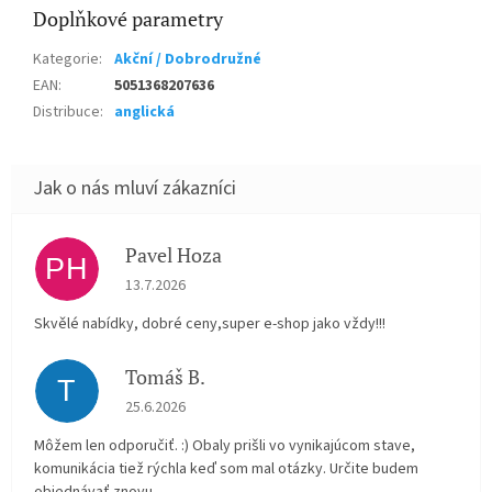
Doplňkové parametry
Kategorie
:
Akční / Dobrodružné
EAN
:
5051368207636
Distribuce
:
anglická
Pavel Hoza
PH
Hodnocení obchodu je 5 z 5 hvězdiček.
13.7.2026
Skvělé nabídky, dobré ceny,super e-shop jako vždy!!!
Tomáš B.
T
Hodnocení obchodu je 5 z 5 hvězdiček.
25.6.2026
Môžem len odporučiť. :) Obaly prišli vo vynikajúcom stave,
komunikácia tiež rýchla keď som mal otázky. Určite budem