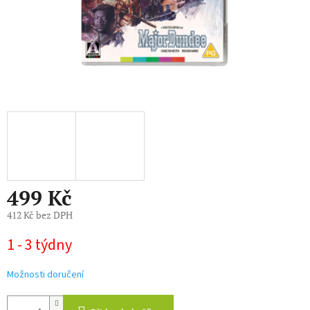
499 Kč
412 Kč bez DPH
Měrná
1 - 3 týdny
cena:
Možnosti doručení