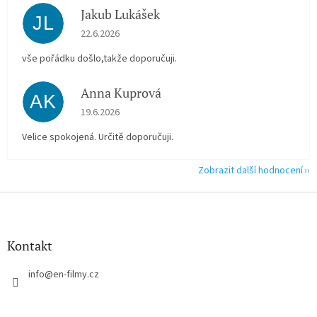
Jakub Lukášek
JL
Hodnocení obchodu je 5 z 5 hvězdiček.
22.6.2026
vše pořádku došlo,takže doporučuji.
Anna Kuprová
AK
Hodnocení obchodu je 5 z 5 hvězdiček.
19.6.2026
Velice spokojená. Určitě doporučuji.
Zobrazit další hodnocení
Z
á
p
a
Kontakt
t
í
info
@
en-filmy.cz