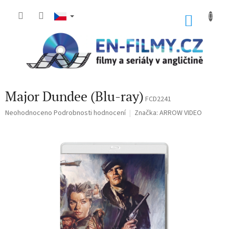
Přejít
na
NÁKU
obsah
KOŠÍK
Major Dundee (Blu-ray)
FCD2241
Průměrné
Neohodnoceno
Podrobnosti hodnocení
Značka:
ARROW VIDEO
hodnocení
produktu
je
0,0
z
5
hvězdiček.