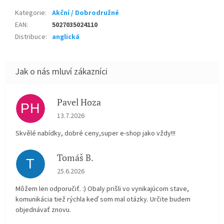
Kategorie
:
Akční / Dobrodružné
EAN
:
5027035024110
Distribuce
:
anglická
Pavel Hoza
PH
Hodnocení obchodu je 5 z 5 hvězdiček.
13.7.2026
Skvělé nabídky, dobré ceny,super e-shop jako vždy!!!
Tomáš B.
T
Hodnocení obchodu je 5 z 5 hvězdiček.
25.6.2026
Môžem len odporučiť. :) Obaly prišli vo vynikajúcom stave,
komunikácia tiež rýchla keď som mal otázky. Určite budem
objednávať znovu.