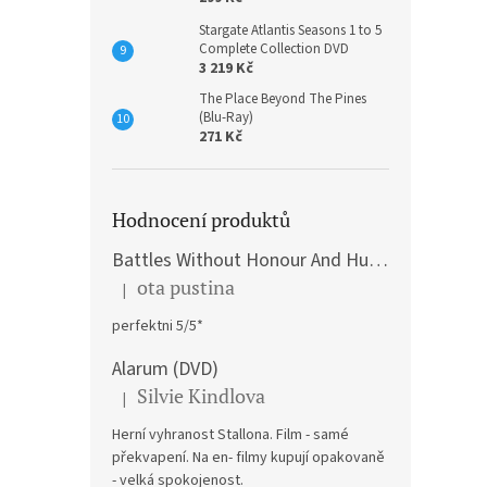
Stargate Atlantis Seasons 1 to 5
Complete Collection DVD
3 219 Kč
The Place Beyond The Pines
(Blu-Ray)
271 Kč
Hodnocení produktů
Battles Without Honour And Humanity / Yakuza Graveyad / Street Mobster DVD
ota pustina
|
Hodnocení produktu je 5 z 5 hvězdiček.
perfektni 5/5*
Alarum (DVD)
Silvie Kindlova
|
Hodnocení produktu je 5 z 5 hvězdiček.
Herní vyhranost Stallona. Film - samé
překvapení. Na en- filmy kupují opakovaně
- velká spokojenost.