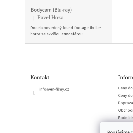
Bodycam (Blu-ray)
Pavel Hoza
|
Hodnocení produktu je 5 z 5 hvězdiček.
Docela povedený found-footage thriller-
horor se skvělou atmosférou!
Z
á
p
a
t
Kontakt
Inform
í
Ceny do
info
@
en-filmy.cz
Ceny do
Doprava 
Obchodn
Podmínk
Kontakt
Používáme c