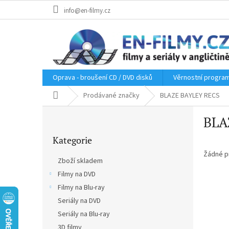
Přejít
info@en-filmy.cz
na
obsah
Oprava - broušení CD / DVD disků
Věrnostní progra
Domů
Prodávané značky
BLAZE BAYLEY RECS
P
BLA
o
Přeskočit
s
Kategorie
kategorie
t
r
Žádné p
Zboží skladem
a
Filmy na DVD
n
Filmy na Blu-ray
n
í
Seriály na DVD
p
Seriály na Blu-ray
a
3D filmy