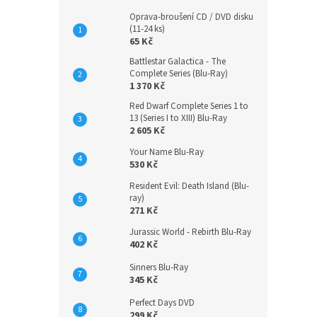
Oprava-broušení CD / DVD disku
(11-24 ks)
65 Kč
Battlestar Galactica - The
Complete Series (Blu-Ray)
1 370 Kč
Red Dwarf Complete Series 1 to
13 (Series I to XIII) Blu-Ray
2 605 Kč
Your Name Blu-Ray
530 Kč
Resident Evil: Death Island (Blu-
ray)
271 Kč
Jurassic World - Rebirth Blu-Ray
402 Kč
Sinners Blu-Ray
345 Kč
Perfect Days DVD
299 Kč