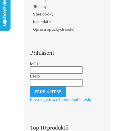
n
4K filmy
e
Steelbooky
l
Kalendáře
Oprava optických disků
Přihlášení
E-mail
Heslo
PŘIHLÁSIT SE
Nová registrace
Zapomenuté heslo
Top 10 produktů