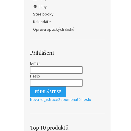
n
4K filmy
e
Steelbooky
l
Kalendáře
Oprava optických disků
Přihlášení
E-mail
Heslo
PŘIHLÁSIT SE
Nová registrace
Zapomenuté heslo
Top 10 produktů