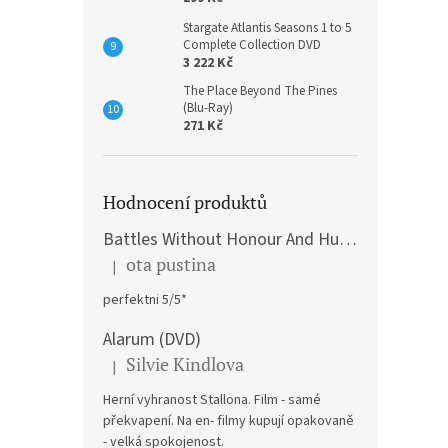
Stargate Atlantis Seasons 1 to 5
Complete Collection DVD
3 222 Kč
The Place Beyond The Pines
(Blu-Ray)
271 Kč
Hodnocení produktů
Battles Without Honour And Humanity / Yakuza Graveyad / Street Mobster DVD
ota pustina
|
Hodnocení produktu je 5 z 5 hvězdiček.
perfektni 5/5*
Alarum (DVD)
Silvie Kindlova
|
Hodnocení produktu je 5 z 5 hvězdiček.
Herní vyhranost Stallona. Film - samé
překvapení. Na en- filmy kupují opakovaně
- velká spokojenost.