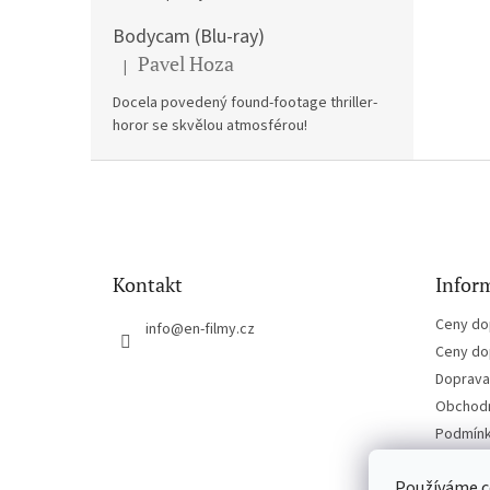
Bodycam (Blu-ray)
Pavel Hoza
|
Hodnocení produktu je 5 z 5 hvězdiček.
Docela povedený found-footage thriller-
horor se skvělou atmosférou!
Z
á
p
a
t
Kontakt
Inform
í
Ceny do
info
@
en-filmy.cz
Ceny do
Doprava 
Obchodn
Podmínk
Kontakt
Používáme c