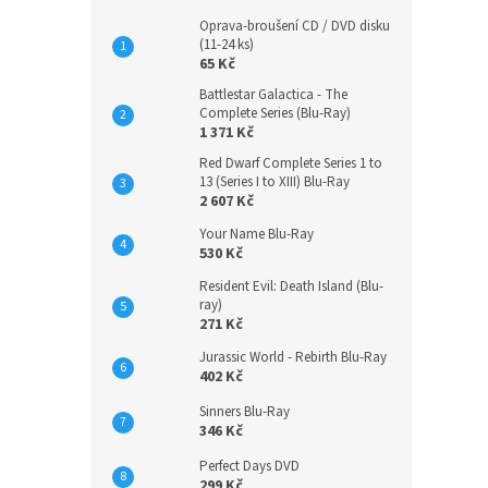
Oprava-broušení CD / DVD disku
(11-24 ks)
65 Kč
Battlestar Galactica - The
Complete Series (Blu-Ray)
1 371 Kč
Red Dwarf Complete Series 1 to
13 (Series I to XIII) Blu-Ray
2 607 Kč
Your Name Blu-Ray
530 Kč
Resident Evil: Death Island (Blu-
ray)
271 Kč
Jurassic World - Rebirth Blu-Ray
402 Kč
Sinners Blu-Ray
346 Kč
Perfect Days DVD
299 Kč