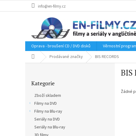
Přejít
info@en-filmy.cz
na
obsah
Oprava - broušení CD / DVD disků
Věrnostní progra
Domů
Prodávané značky
BIS RECORDS
P
BIS
o
Přeskočit
s
Kategorie
kategorie
t
r
Žádné p
Zboží skladem
a
Filmy na DVD
n
Filmy na Blu-ray
n
í
Seriály na DVD
p
Seriály na Blu-ray
a
3D filmy