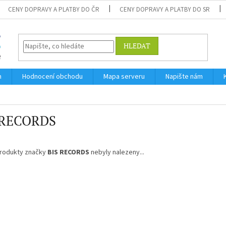
CENY DOPRAVY A PLATBY DO ČR
CENY DOPRAVY A PLATBY DO SR
HLEDAT
m
Hodnocení obchodu
Mapa serveru
Napište nám
 RECORDS
rodukty značky
BIS RECORDS
nebyly nalezeny...