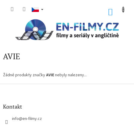
Přejít
na
NÁKU
obsah
KOŠÍK
AVIE
Žádné produkty značky
AVIE
nebyly nalezeny...
Z
á
p
a
Kontakt
t
í
info
@
en-filmy.cz